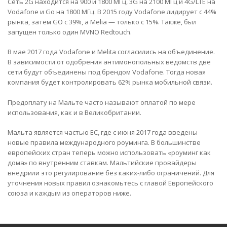
Сеть 2G находится на 900 и 1800 МГц, 3G на 2100 МГц и 4G/LTE на
Vodafone и Go на 1800 МГц. В 2015 году Vodafone лидирует с 44%
рынка, затем GO с 39%, а Melia — только с 15%. Также, был
запущен только один MVNO Redtouch.
В мае 2017 года Vodafone и Melita согласились на объединение.
В зависимости от одобрения антимонопольных ведомств две
сети будут объединены под брендом Vodafone. Тогда новая
компания будет контролировать 62% рынка мобильной связи.
Предоплату на Мальте часто называют оплатой по мере
использования, как и в Великобритании.
Мальта является частью ЕС, где с июня 2017 года введены
новые правила международного роуминга. В большинстве
европейских стран теперь можно использовать «роуминг как
дома» по внутренним ставкам. Мальтийские провайдеры
внедрили это регулирование без каких-либо ограничений. Для
уточнения новых правил ознакомьтесь с главой Европейского
союза и каждым из операторов ниже.