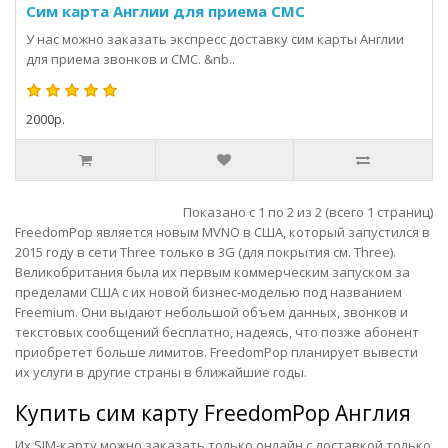
Сим карта Англии для приема СМС
У нас можно заказать экспресс доставку сим карты Англии
для приема звонков и СМС. &nb..
2000р.
Показано с 1 по 2 из 2 (всего 1 страниц)
FreedomPop является новым MVNO в США, который запустился в
2015 году в сети Three только в 3G (для покрытия см. Three).
Великобритания была их первым коммерческим запуском за
пределами США с их новой бизнес-моделью под названием
Freemium. Они выдают небольшой объем данных, звонков и
текстовых сообщений бесплатно, надеясь, что позже абонент
приобретет больше лимитов. FreedomPop планирует вывести
их услуги в другие страны в ближайшие годы.
Купить сим карту
FreedomPop Англия
Их SIM-карту можно заказать только
онлайн
с доставкой только