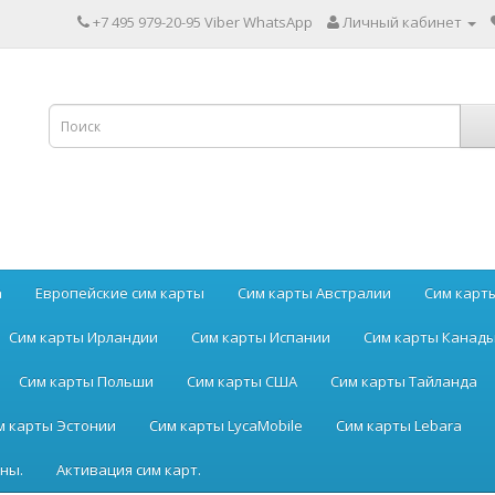
+7 495 979-20-95 Viber WhatsApp
Личный кабинет
а
Европейские сим карты
Сим карты Австралии
Сим карт
Сим карты Ирландии
Сим карты Испании
Сим карты Канад
Сим карты Польши
Сим карты США
Сим карты Тайланда
м карты Эстонии
Сим карты LycaMobile
Сим карты Lebara
ны.
Активация сим карт.