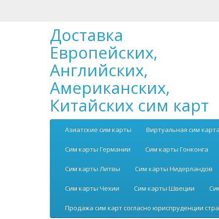
Доставка
Европейских,
Английских,
Американских,
Китайских сим карт
Азиатские сим карты
Виртуальная сим карт
Сим карты Германии
Сим карты Гонконга
Сим карты Литвы
Сим карты Нидерландов
Сим карты Чехии
Сим карты Швеции
Си
Продажа сим карт согласно юриспруденции стра