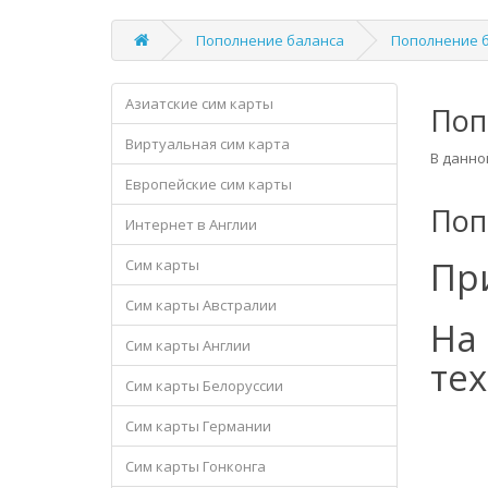
Пополнение баланса
Пополнение б
Азиатские сим карты
Поп
Виртуальная сим карта
В данно
Европейские сим карты
Поп
Интернет в Англии
Пр
Сим карты
Сим карты Австралии
На
Сим карты Англии
те
Сим карты Белоруссии
Сим карты Германии
Сим карты Гонконга