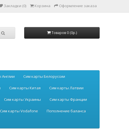
Закладки (0)
Корзина
Оформление заказа
Товаров 0 (0р.)
ы Англии
Сим карты Белоруссии
ы
Сим карты Китая
Сим карты Латвии
Сим карты Украины
Сим карты Франции
Сим карты Vodafone
Пополнение баланса