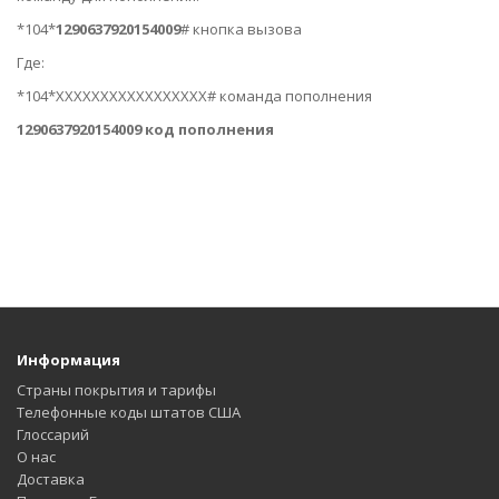
*104*
1290637920154009
# кнопка вызова
Где:
*104*ХХХХХХХХХХХХХХХХХ
# команда пополнения
1290637920154009 код пополнения
Информация
Страны покрытия и тарифы
Телефонные коды штатов США
Глоссарий
О нас
Доставка