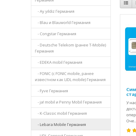
Германия
- Ay yildiz Германия
- Blau и Blauworld Германия
- Congstar Германия
- Deutsche Telekom (ранее T-Mobile)
Германия
- EDEKA mobil Германия
- FONIC (с FONIC mobile, ранее
известном как LIDL mobile) Германия
Сим
- Fyve Германия
ста
- ja! mobil и Penny Mobil Германия
У на
дост
- K-Classic mobil Германия
опер
Оче..
- Lebara Mobile Германия
- LIDL Connect Германия