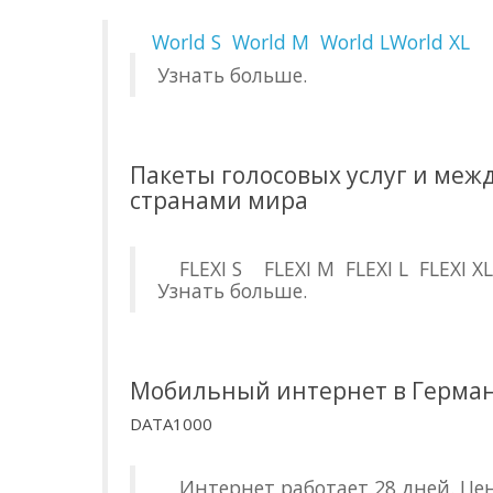
World S
World M
World L
World XL
Узнать больше.
Пакеты голосовых услуг и межд
странами мира
FLEXI S FLEXI M FLEXI L FLEXI XL. 
Узнать больше.
Мобильный интернет в Герма
DATA1000
Интернет работает 28 дней. Цена