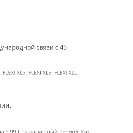
ународной связи с 45
FLEXI XL3 FLEXI XL5 FLEXI XLL
нии.
 9,99 € за расчетный период. Как