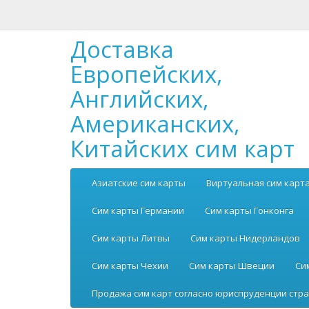
Доставка
Европейских,
Английских,
Американских,
Китайских сим карт
Азиатские сим карты
Виртуальная сим карт
Сим карты Германии
Сим карты Гонконга
Сим карты Литвы
Сим карты Нидерландов
Сим карты Чехии
Сим карты Швеции
Си
Продажа сим карт согласно юриспруденции стра