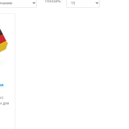
Показать:
ля
сс
и для