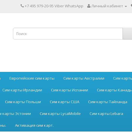
+7 495 979-20-95 Viber WhatsApp
Личный кабинет
а
Европейские сим карты
Сим карты Австралии
Сим карт
Сим карты Ирландии
Сим карты Испании
Сим карты Канад
Сим карты Польши
Сим карты США
Сим карты Тайланда
м карты Эстонии
Сим карты LycaMobile
Сим карты Lebara
ны.
Активация сим карт.