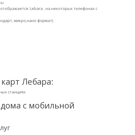
ты
отображается: Lebara , на некоторых телефонах с
ндарт, микро,нано формат)
карт Лебара:
чных станциях
 дома с мобильной
луг