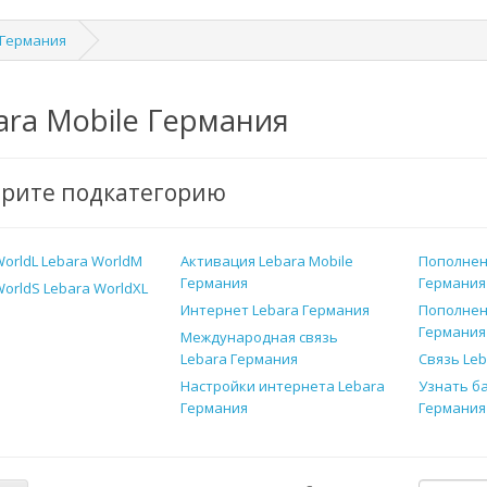
 Германия
ara Mobile Германия
рите подкатегорию
WorldL
Lebara WorldM
Активация Lebara Mobile
Пополнен
Германия
Германия
WorldS
Lebara WorldXL
Интернет Lebara Германия
Пополнен
Германия
Международная связь
Lebara Германия
Связь Le
Настройки интернета Lebara
Узнать б
Германия
Германия