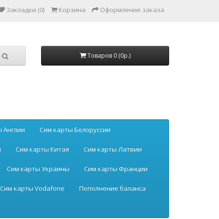
Закладки (0)
Корзина
Оформление заказа
Товаров 0 (0р.)
ы Англии
Сим карты Белоруссии
ы
Сим карты Китая
Сим карты Латвии
Сим карты Украины
Сим карты Франции
Сим карты Vodafone
Пополнение баланса