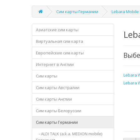
Сим карты Германии
Lebara Mobile
Азиатские сим карты
Leb
Виртуальная сим карта
Европейские сим карты
Выбе
Интернет в Англии
Lebara 
Сим карты
Lebara 
Сим карты Австралии
Сим карты Англии
Сим карты Белоруссии
Сим карты Германии
- ALDI TALK (a.k.a. MEDION mobile)