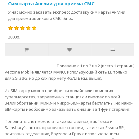
Сим карта Англии для приема СМС
У нас можно заказать экспресс доставку сим карты Англии
для приема звонков и СМС. &nb..
2000р.
Показано с 1 по 2 из 2 (всего 1 страниц)
Vectone Mobile является MVNO, использующий сеть EE только
для 2G и 3G, но до сих пор нету 4G/LTE (см. выше).
Их SIM-карту можно приобрести
онлайн
или во многих
супермаркетах, заправочных станциях и киосках по всей
Великобритании. Мини- и микро-SIM-карты бесплатны, но нано-
SIM-карты необходимо заказывать онлайн за 1 фунт стерлинг.
Пополнить счет можно в таких магазинах, как Tesco и
Sainsbury’s, автозаправочные станции, такие как Esso и BP,
почтовых отделениях, Payzone и Epay с использованием