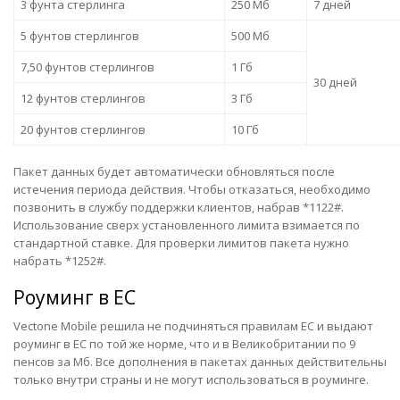
3 фунта стерлинга
250 Мб
7 дней
5 фунтов стерлингов
500 Мб
7,50 фунтов стерлингов
1 Гб
30 дней
12 фунтов стерлингов
3 Гб
20 фунтов стерлингов
10 Гб
Пакет данных будет автоматически обновляться после
истечения периода действия. Чтобы отказаться, необходимо
позвонить в службу поддержки клиентов, набрав *1122#.
Использование сверх установленного лимита взимается по
стандартной ставке. Для проверки лимитов пакета нужно
набрать *1252#.
Роуминг в ЕС
Vectone Mobile решила не подчиняться правилам ЕС и выдают
роуминг в ЕС по той же норме, что и в Великобритании по 9
пенсов за Mб. Все дополнения в пакетах данных действительны
только внутри страны и не могут использоваться в роуминге.