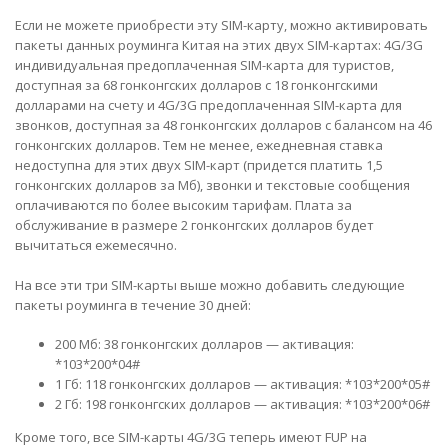
Если не можете приобрести эту SIM-карту, можно активировать
пакеты данных роуминга Китая на этих двух SIM-картах:
4G/3G
индивидуальная
предоплаченная SIM-карта для туристов,
доступная за 68 гонконгских долларов с 18 гонконгскими
долларами на счету и
4G/3G предоплаченная SIM-карта для
звонков
, доступная за 48 гонконгских долларов с балансом на 46
гонконгских долларов. Тем не менее, ежедневная ставка
недоступна для этих двух SIM-карт (придется платить 1,5
гонконгских долларов за Mб), звонки и текстовые сообщения
оплачиваются по более высоким тарифам. Плата за
обслуживание в размере 2 гонконгских долларов будет
вычитаться ежемесячно.
На все эти три SIM-карты выше можно добавить следующие
пакеты роуминга в течение 30 дней:
200 Мб: 38 гонконгских долларов — активация:
*103*200*04#
1 Гб: 118 гонконгских долларов — активация: *103*200*05#
2 Гб: 198 гонконгских долларов — активация: *103*200*06#
Кроме того, все SIM-карты 4G/3G теперь имеют FUP на