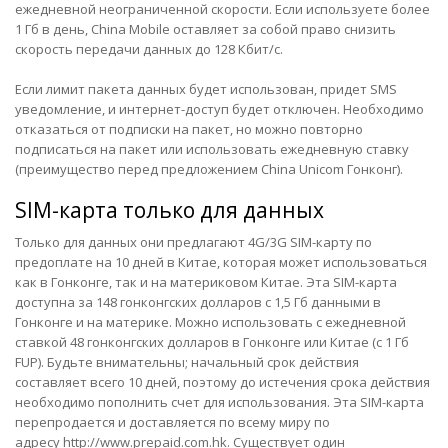
ежедневной неограниченной скорости. Если используете более
1 Гб в день, China Mobile оставляет за собой право снизить
скорость передачи данных до 128 Кбит/с.
Если лимит пакета данных будет использован, придет SMS
уведомление, и интернет-доступ будет отключен. Необходимо
отказаться от подписки на пакет, но можно повторно
подписаться на пакет или использовать ежедневную ставку
(преимущество перед предложением China Unicom Гонконг).
SIM-карта только для данных
Только для данных они предлагают
4G/3G SIM-карту по
предоплате на 10 дней в Китае
, которая может использоваться
как в Гонконге, так и на материковом Китае. Эта SIM-карта
доступна за 148 гонконгских долларов с 1,5 Гб данными в
Гонконге и на материке. Можно использовать с ежедневной
ставкой 48 гонконгских долларов в Гонконге или Китае (с 1 Гб
FUP). Будьте внимательны; начальный срок действия
составляет всего 10 дней, поэтому до истечения срока действия
необходимо пополнить счет для использования. Эта SIM-карта
перепродается и доставляется по всему миру по
адресу
http://www.prepaid.com.hk
. Существует один