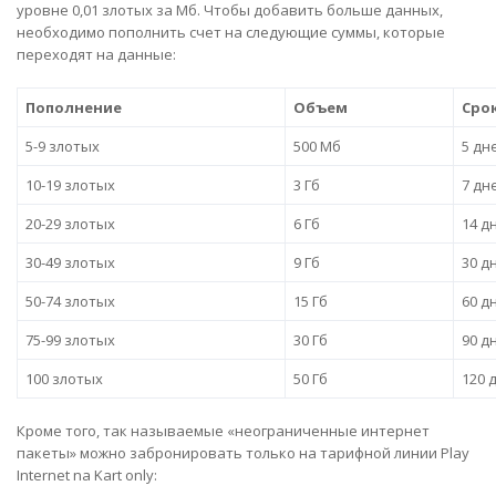
уровне 0,01 злотых за Мб. Чтобы добавить больше данных,
необходимо пополнить счет на следующие суммы, которые
переходят на данные:
Пополнение
Объем
Сро
5-9 злотых
500 Мб
5 дн
10-19 злотых
3 Гб
7 дн
20-29 злотых
6 Гб
14 д
30-49 злотых
9 Гб
30 д
50-74 злотых
15 Гб
60 д
75-99 злотых
30 Гб
90 д
100 злотых
50 Гб
120 
Кроме того, так называемые «неограниченные интернет
пакеты» можно забронировать только на тарифной линии Play
Internet na Kart only: