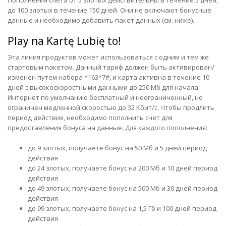
Пополнения счета от 5 злотых действительны в течение 5 дней,
до 100 злотых в течение 150 дней. Они не включают бонусные
данные и необходимо добавить пакет данных (см. ниже).
Play na Kartę Lubię to!
Эта линия продуктов может использоваться с одним и тем же
стартовым пакетом. Данный тариф должен быть активирован/
изменен путем набора *163*7#, и карта активна в течение 10
дней с высокоскоростными данными до 250 Мб для начала.
Интернет по умолчанию бесплатный и неограниченный, но
ограничен медленной скоростью до 32 Кбит/с. Чтобы продлить
период действия, необходимо пополнить счет для
предоставления бонуса на данные. Для каждого пополнения:
до 9 злотых, получаете бонус на 50 Мб и 5 дней период
действия
до 24 злотых, получаете бонус на 200 Mб и 10 дней период
действия
до 49 злотых, получаете бонус на 500 Мб и 30 дней период
действия
до 99 злотых, получаете бонус на 1,5 Гб и 100 дней период
действия