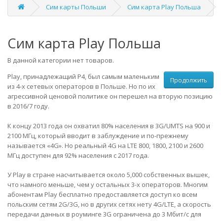
Сим карты Польши
Сим карта Play Польша
Сим карта Play Польша
В данной категории нет товаров.
Play, принадлежащий P4, был самым маленьким
Продолжить
из 4-х сетевых операторов в Польше. Но по их
агрессивной ценовой политике он перешел на вторую позицию
в 2016/7 году.
К концу 2013 года он охватил 80% населения в 3G/UMTS на 900 и
2100 МГц, который вводит в заблуждение и по-прежнему
называется «4G». Но реальный 4G на LTE 800, 1800, 2100 и 2600
МГц доступен для 92% населения с 2017 года.
У Play в стране насчитывается около 5,000 собственных вышек,
что намного меньше, чем у остальных 3-х операторов. Многим
абонентам Play бесплатно предоставляется доступ ко всем
польским сетям 2G/3G, но в других сетях нету 4G/LTE, а скорость
передачи данных в роуминге 3G ограничена до 3 Мбит/с для