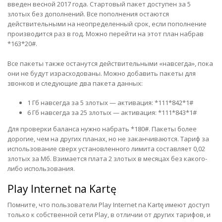
введен весной 2017 года. Стартовый пакет доступен за 5
злотых без дополнений. Все пополнения остаются
действительными на неопределенный срок, если пополнение
производится раз в год. Можно перейти на этот план набрав
*163*20#.
Все пакеты также останутся действительными «навсегда», пока
они не будут израсходованы. Можно добавить пакеты для
звонков и следующие два пакета данных:
1 Гб навсегда за 5 злотых — активация: *111*842*1#
6 Гб навсегда за 25 злотых — активация: *111*843*1#
Для проверки баланса нужно набрать *180#. Пакеты более
дорогие, чем на других планах, но не заканчиваются. Тариф за
использование сверх установленного лимита составляет 0,02
злотых за Мб. Взимается плата 2 злотых в месяцах без какого-
либо использования.
Play Internet na Kartę
Помните, что пользователи Play Internet na Kartę имеют доступ
только к собственной сети Play, в отличии от других тарифов, и