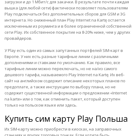
загрузки и до 1 Мбит/с для закачки. В результате почти каждая
вышка (для любой сети) фактически позволяет пользователям
Play подключаться без дополнительных сборов для GSM и 3G
интернета. Но сниженный план Play Internet na Kartę остается
исключенным из роуминга и в более ограниченной собственной
сети Play. Их собственное покрытие на 8-20% ниже, чем у других
провайдеров.
У Play есть один из самых запутанных портфелей SIM-карт в
Европе. У них есть разные тарифные линии с различными
дополнениями и ставками по умолчанию. Как правило, все
тарифные линии можно переключать, но не на/из самого
дешевого тарифа, называемого Play Internet na Kartę.
Их веб-
сайт на английском
содержит описание некоторых планов по
предоплате, а также инструкции по выбору плана, но не
содержит существенной информации о предложении «Internet
na karte» или о том, как отменить пакет, который доступен
только на польском языке или здесь.
Купить сим карту Play Польша
Их SIM-карту можно приобрести в киосках, на заправочных
станциях и других торговых точках. Если хотите быть