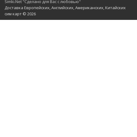
Simki.Net "Сделано для Вас с любовью"
Доставка Европейских, Английских, Американских, Китайских
сим карт © 2026