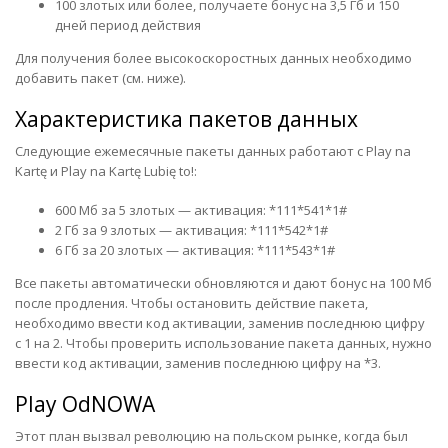
100 злотых или более, получаете бонус на 3,5 Гб и 150
дней период действия
Для получения более высокоскоростных данных необходимо
добавить пакет (см. ниже).
Характеристика пакетов данных
Следующие ежемесячные пакеты данных работают с Play na
Kartę и Play na Kartę Lubię to!:
600 Мб за 5 злотых — активация: *111*541*1#
2 Гб за 9 злотых — активация: *111*542*1#
6 Гб за 20 злотых — активация: *111*543*1#
Все пакеты автоматически обновляются и дают бонус на 100 Мб
после продления. Чтобы остановить действие пакета,
необходимо ввести код активации, заменив последнюю цифру
с 1 на 2. Чтобы проверить использование пакета данных, нужно
ввести код активации, заменив последнюю цифру на *3.
Play OdNOWA
Этот план вызвал революцию на польском рынке, когда был