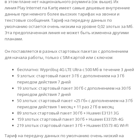
в этом плане нет национального роуминга (см. выше). Их
линия Play Internet na Kartę имеет самые дешевые внутренние
данные при немного более высоких тарифах на звонки и
текстовые сообщения. Тариф на передачу данных по
умолчанию остается очень низким на уровне 0,02 злотых за Мб.
Эта предоплаченная линия не может быть изменена другими
планами.
Он поставляется в разных стартовых пакетах с дополнением
для начала работы, только с SIM-картой или с ключом:
бесплатно: Wypróbuj 4G LTE Ultra с 500 Мб в течение 3 дней
9 злотых: стартовый пакет 3 Гб с дополнением на 3 Гб
периодом действия 7 дней
19 злотых: стартовый пакет 30 Гб с дополнением на 30 Гб
периодом действия 7 дней
50 злотых: стартовый пакет «25 Гб» с дополнением на 3 Гб
периодом действия 1 месяц + 11 раз 2 Гб в месяц
89 злотых стартовый пакет 30 Гб + Huawei E3131 3G
159 злотых стартовый пакет 30 Гб + Huawei E3372h 4G
219 злотых стартовый пакет 3 Гб + Huawei E5573 4G WI-FI
Тариф на передачу данных по умолчанию очень низкий на