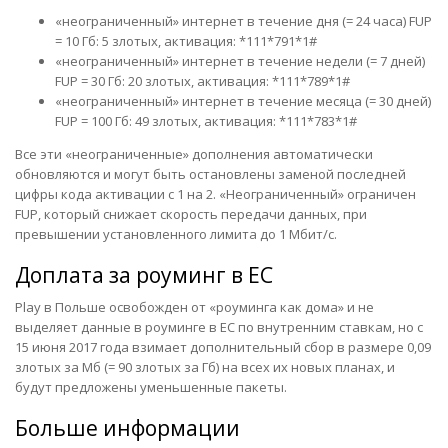
«неограниченный» интернет в течение дня (= 24 часа) FUP
= 10 Гб: 5 злотых, активация: *111*791*1#
«неограниченный» интернет в течение недели (= 7 дней)
FUP = 30 Гб: 20 злотых, активация: *111*789*1#
«неограниченный» интернет в течение месяца (= 30 дней)
FUP = 100 Гб: 49 злотых, активация: *111*783*1#
Все эти «неограниченные» дополнения автоматически
обновляются и могут быть остановлены заменой последней
цифры кода активации с 1 на 2. «Неограниченный» ограничен
FUP, который снижает скорость передачи данных, при
превышении установленного лимита до 1 Мбит/с.
Доплата за роуминг в ЕС
Play в Польше освобожден от «роуминга как дома» и не
выделяет данные в роуминге в ЕС по внутренним ставкам, но с
15 июня 2017 года взимает дополнительный сбор в размере 0,09
злотых за Мб (= 90 злотых за Гб) на всех их новых планах, и
будут предложены уменьшенные пакеты.
Больше информации