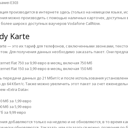
uawei E303
ация производится в интернете
здесь
(только на немецком языке, исп
ния можно производить с помощью наличных карточек, доступных
 более широко доступных ваучеров Vodafone CallNow.
dy Karte
arte — это их тариф для телефонов, с включенными звонками, текс
том. Для получения данных необходимо заказать пакет. Они предл
ternet Flat 750 за 9,99 евро в месяц, включая 750 Мб
ternet Flat 150 за 3,99 евро в месяц, включая 150 Мб
ь передачи данных до 21 Мбит/с и после использования установленн
 до 64 Кбит/с. Также можно увеличить этот пакет за счет еженедел
ем «Extra Data»:
0 Мб за 1,99 евро
0 Мб за 5,99 евро
Гб за 9,99 евро
ния добавляются только на неделю и не обновляются, в то время ка
ически обновляются. Заказать или отказаться можно, позвонив по б