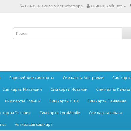
+7 495 979-20-95 Viber WhatsApp
Личный кабинет
а
Европейские сим карты
Сим карты Австралии
Сим карт
Сим карты Ирландии
Сим карты Испании
Сим карты Канад
Сим карты Польши
Сим карты США
Сим карты Тайланда
м карты Эстонии
Сим карты LycaMobile
Сим карты Lebara
ны.
Активация сим карт.