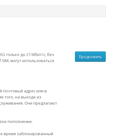
3G только до 21 Мбит/с, без
Продолжить
f SIM, могут использоваться
й почтовый адрес или в
оме того, на выходе из
служивания. Они предлагают
рвое пополнение.
ящее время заблокированный