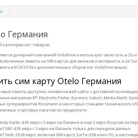
я
lo Германия
й категории нет товаров.
вляется дочерней компанией Vodafone и использует свою сеть в 2G и 
 Включенные лимиты на SIM-картах для звонков и интернета, а не Sur
минга в ЕС/ЕЭЗ без дополнительных сборов (см. Vodafone выше).
ить сим карту
Otelo Германия
товые пакеты доступны онлайн на
веб-сайте
с доставкой на немецки
ных магазинах EP: Electronic Parter, Euronics, Saturn, Media Markt. Кр
ых супермаркетов Rossmann и некоторых станциях технического об
зличных стартовых пакетов по предоплате:
ndy-Karte: 4,95 евро с 5 евро на балансе и еще 5 евро бонусом за пе
rf SIM: 4,95 евро с 3 евро на балансе только для передачи данных
rf Stick: 29,90 евро, включая SIM-карту Surf и USB-ключ 3G, в насто