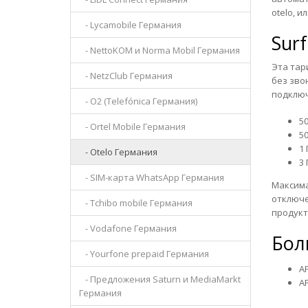
otelo, и
- Lycamobile Германия
Surf
- NettoKOM и Norma Mobil Германия
Эта тар
- NetzClub Германия
без зво
подключ
- O2 (Telefónica Германия)
50
- Ortel Mobile Германия
50
1 
- Otelo Германия
3 
- SIM-карта WhatsApp Германия
Максима
отключе
- Tchibo mobile Германия
продукт
- Vodafone Германия
Бол
- Yourfone prepaid Германия
AP
- Предложения Saturn и MediaMarkt
AP
Германия