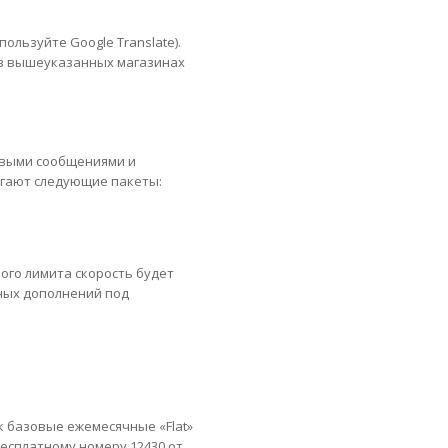
ользуйте Google Translate).
 в вышеуказанных магазинах
товыми сообщениями и
агают следующие пакеты:
ого лимита скорость будет
ьных дополнений под
к базовые ежемесячные «Flat»
есплатному номеру 12430 от