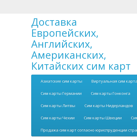
Доставка
Европейских,
Английских,
Американских,
Китайских сим карт
Азиатские сим карты
Виртуальная сим карт
Сим карты Германии
Сим карты Гонконга
Сим карты Литвы
Сим карты Нидерландов
Сим карты Чехии
Сим карты Швеции
Си
Продажа сим карт согласно юриспруденции стра