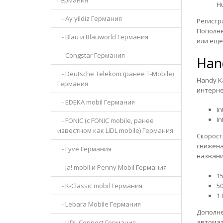
Германия
H
- Ay yildiz Германия
Регистр
Пополне
- Blau и Blauworld Германия
или еще
- Congstar Германия
Han
- Deutsche Telekom (ранее T-Mobile)
Handy K
Германия
интерне
- EDEKA mobil Германия
In
In
- FONIC (с FONIC mobile, ранее
известном как LIDL mobile) Германия
Скорост
снижена
- Fyve Германия
названи
- ja! mobil и Penny Mobil Германия
15
50
- K-Classic mobil Германия
1 
- Lebara Mobile Германия
Дополне
автомат
- LIDL Connect Германия