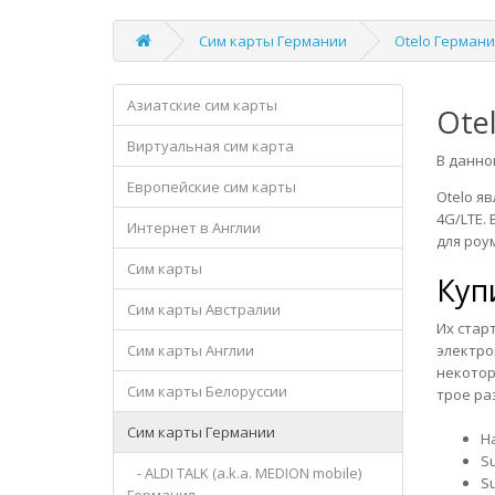
Сим карты Германии
Otelo Германи
Азиатские сим карты
Ote
Виртуальная сим карта
В данно
Европейские сим карты
Otelo я
4G/LTE.
Интернет в Англии
для роу
Сим карты
Куп
Сим карты Австралии
Их стар
Сим карты Англии
электрон
некотор
Сим карты Белоруссии
трое ра
Сим карты Германии
Ha
Su
- ALDI TALK (a.k.a. MEDION mobile)
Su