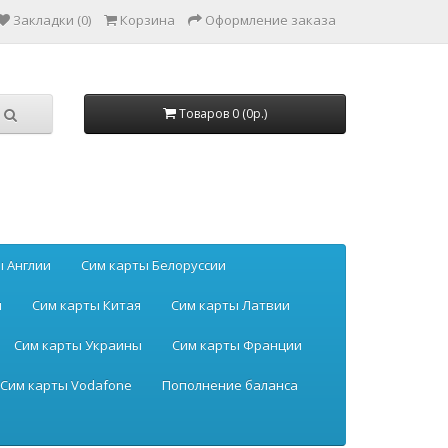
Закладки (0)
Корзина
Оформление заказа
Товаров 0 (0р.)
ы Англии
Сим карты Белоруссии
ы
Сим карты Китая
Сим карты Латвии
Сим карты Украины
Сим карты Франции
Сим карты Vodafone
Пополнение баланса