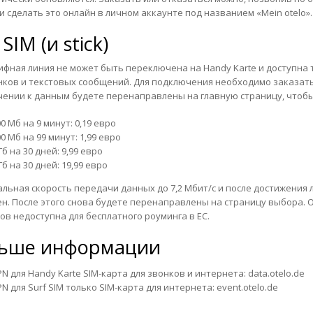
ли сделать это онлайн в личном аккаунте под названием «Mein otelo».
 SIM (и stick)
ифная линия не может быть переключена на Handy Karte и доступна
нков и текстовых сообщений. Для подключения необходимо заказать
ении к данным будете перенаправлены на главную страницу, чтобы
0 Мб на 9 минут: 0,19 евро
0 Мб на 99 минут: 1,99 евро
Гб на 30 дней: 9,99 евро
Гб на 30 дней: 19,99 евро
льная скорость передачи данных до 7,2 Мбит/с и после достижения 
н. После этого снова будете перенаправлены на страницу выбора. О
ов недоступна для бесплатного роуминга в ЕС.
ьше информации
N для Handy Karte SIM-карта для звонков и интернета: data.otelo.de
N для Surf SIM только SIM-карта для интернета: event.otelo.de