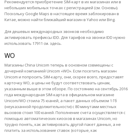
Рекомендуется приобретение SIM-карт в их магазинах или в
небольших мобильных точках с регистрацией (см. Основы).
Поскольку Google Maps в настоящее время заблокирован в
Китае, можно найти ближайший магазин в Yahoo или Bing.
Для дешевых международных звонков необходимо
активировать префиксы IDD. Для тарифов на звонки IDD нужно
использовать 17911 см.
здесь
.
WO
Магазины China Unicom теперь в основном совмещены с
дочерней компанией Unicom «WO». Если посетить магазин
Unicom и попросить SIM-карту, они, скорее всего, предоставят
карточку WO, а цены не будут соответствовать ценам,
указанным выше в этом обзоре. По состоянию на сентябрь 2016
года международная SIM-карта в официальном магазине
Unicom/WO стоила 75 юаней, а пакет данных объемом 1 Гб
(неуказанной продолжительности) с 80 минутами местных
вызовов стоил 100 юаней. Пополнение счета осуществляется с
помощью автоматических киосков в магазинах Unicom, но
трудно понять, как активировать другой пакет данных, а не
платить за использование ставок (которые, как