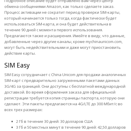
Подробное описание будет отправлено вам через центр
обмена сообщениями Amazon, как только сделаете заказ.
Процесс активации не сократит период проверки SIM-карты,
который начинается только тогда, когда фактически будет
использоваться SIM-карта, и она будет действительна в
течение 90 дней с момента первого использования.
Предлагаются также и расширения. Имейте в виду, что данные,
добавленные через другие каналы, кроме
mychinaunicom.com
,
могут быть недействительными и даже могут приостановить
действие карты.
SIM Easy
SIM Easy
сотрудничает с China Unicom для продажи аналогичных
SIM-карт с предварительно загруженными пакетами данных
3G/4G за границей. Они доступны с бесплатной международной
доставкой. Во время оформления заказа для официальной
регистрации требуется копия страницы паспорта, которую они
сделают. Эти пакеты предлагаются на 4G/LTE до 300 Мбит/с во
всех трех размерах:
2 Гб в течение 30 дней: 30 долларов США
3 Гб и 50 местных минут в течение 90 дней: 42,50 долларов