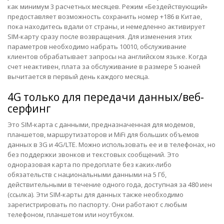
как минимум 3 расчетных месяцев. Режим «Бездействующий»
предоставляет возможность сохранить номер +186 в Китае,
пока находитесь вдали от страны, и немедленно активирует
SIM-карту сразу после возвращения. Для изменения этих
параметров необходимо набрать 10010, обслуживание
клиентов обрабатывает запросы на английском языке. Когда
счет неактивен, плата за обслуживание в размере 5 юаней
вычитается в первый день каждого месяца.
4G только для передачи данных/веб-
серфинг
Это SIM-карта с данными, предназначенная для модемов,
планшетов, маршрутизаторов и MiFi для больших объемов
данных в 3G и 4G/LTE. Можно использовать ее и в телефонах, но
без поддержки звонков и текстовых сообщений. Это
одноразовая карта по предоплате без каких-либо
обязательств с национальными данными на 5 Гб,
действительными в течение одного года, доступная за 480 иен
(
ссылка
). Эти SIM-карты для данных также необходимо
зарегистрировать по паспорту. Они работают с любым
телефоном, планшетом или ноутбуком.