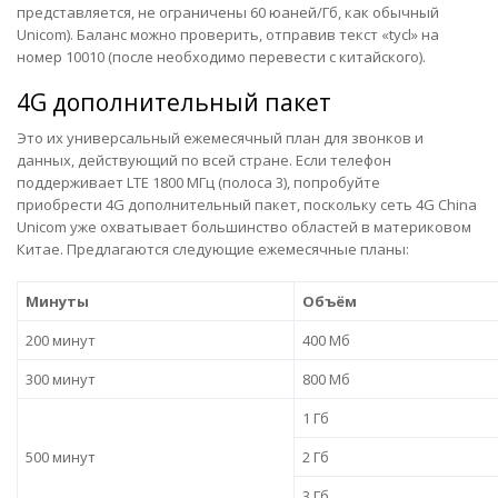
представляется, не ограничены 60 юаней/Гб, как обычный
Unicom). Баланс можно проверить, отправив текст «tycl» на
номер 10010 (после необходимо перевести с китайского).
4G дополнительный пакет
Это их универсальный ежемесячный план для звонков и
данных, действующий по всей стране. Если телефон
поддерживает LTE 1800 МГц (полоса 3), попробуйте
приобрести
4G дополнительный
пакет, поскольку сеть 4G China
Unicom уже охватывает большинство областей в материковом
Китае. Предлагаются следующие ежемесячные планы:
Минуты
Объём
200 минут
400 Мб
300 минут
800 Мб
1 Гб
500 минут
2 Гб
3 Гб