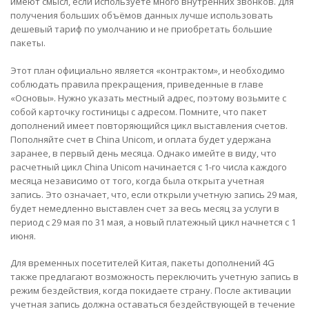
имеют смысл, если используете много внутренних звонков. Для
получения больших объёмов данных лучше использовать
дешевый тариф по умолчанию и не приобретать большие
пакеты.
Этот план официально является «контрактом», и необходимо
соблюдать правила прекращения, приведенные в главе
«Основы». Нужно указать местный адрес, поэтому возьмите с
собой карточку гостиницы с адресом. Помните, что пакет
дополнений имеет повторяющийся цикл выставления счетов.
Пополняйте счет в China Unicom, и оплата будет удержана
заранее, в первый день месяца. Однако имейте в виду, что
расчетный цикл China Unicom начинается с 1-го числа каждого
месяца независимо от того, когда была открыта учетная
запись. Это означает, что, если открыли учетную запись 29 мая,
будет немедленно выставлен счет за весь месяц за услуги в
период с 29 мая по 31 мая, а новый платежный цикл начнется с 1
июня.
Для временных посетителей Китая, пакеты дополнений 4G
также предлагают возможность переключить учетную запись в
режим бездействия, когда покидаете страну. После активации
учетная запись должна оставаться бездействующей в течение