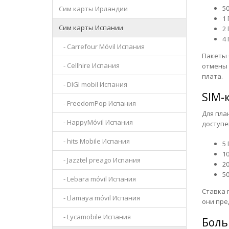
50
Сим карты Ирландии
1 
Сим карты Испании
2 
4 
- Carrefour Móvil Испания
Пакеты 
- Cellhire Испания
отмены 
плата.
- DIGI mobil Испания
SIM-
- FreedomPop Испания
Для пла
- HappyMóvil Испания
доступе
- hits Mobile Испания
5 
10
- Jazztel preago Испания
20
50
- Lebara móvil Испания
Ставка 
- Llamaya móvil Испания
они пре
- Lycamobile Испания
Боль