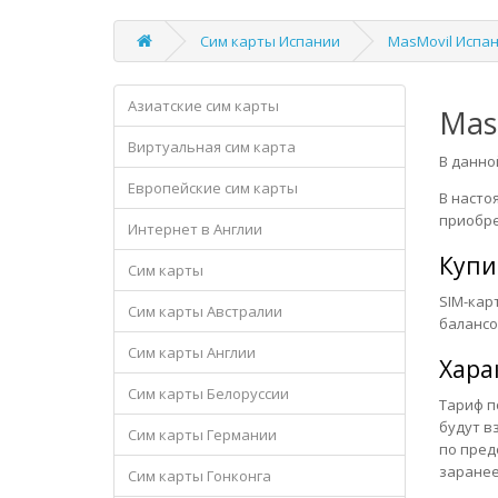
Сим карты Испании
MasMovil Испа
Азиатские сим карты
Mas
Виртуальная сим карта
В данно
Европейские сим карты
В насто
приобре
Интернет в Англии
Купи
Сим карты
SIM-карт
Сим карты Австралии
балансо
Сим карты Англии
Хара
Сим карты Белоруссии
Тариф п
будут в
Сим карты Германии
по пред
заранее
Сим карты Гонконга