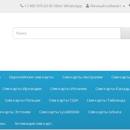
+7 495 979-20-95 Viber WhatsApp
Личный кабинет
а
Европейские сим карты
Сим карты Австралии
Сим карт
Сим карты Ирландии
Сим карты Испании
Сим карты Канад
Сим карты Польши
Сим карты США
Сим карты Тайланда
м карты Эстонии
Сим карты LycaMobile
Сим карты Lebara
ны.
Активация сим карт.