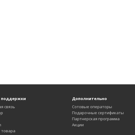
 поддержки
Дополнительно
я связь
Сотовые операторы
pp
Подарочные сертификаты
Партнерская программа
m
Акции
 товара