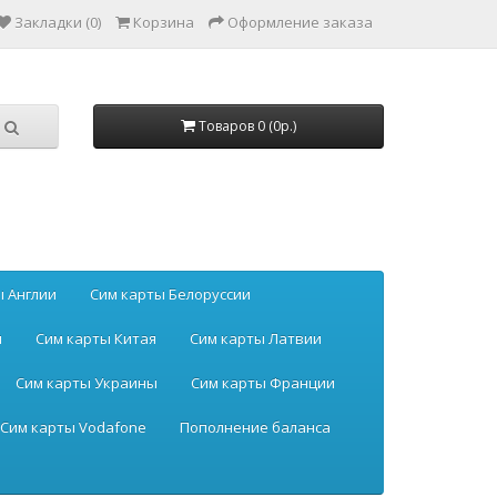
Закладки (0)
Корзина
Оформление заказа
Товаров 0 (0р.)
ы Англии
Сим карты Белоруссии
ы
Сим карты Китая
Сим карты Латвии
Сим карты Украины
Сим карты Франции
Сим карты Vodafone
Пополнение баланса