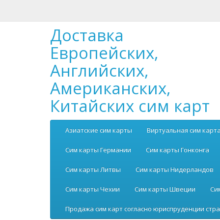
Доставка
Европейских,
Английских,
Американских,
Китайских сим карт
Азиатские сим карты
Виртуальная сим карт
Сим карты Германии
Сим карты Гонконга
Сим карты Литвы
Сим карты Нидерландов
Сим карты Чехии
Сим карты Швеции
Си
Продажа сим карт согласно юриспруденции стра