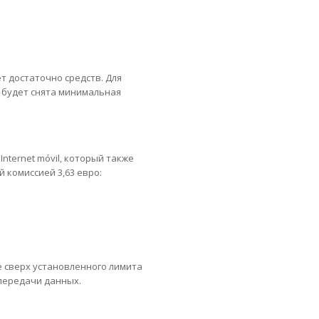
т достаточно средств. Для
о будет снята минимальная
ternet móvil, который также
комиссией 3,63 евро:
 сверх установленного лимита
 передачи данных.