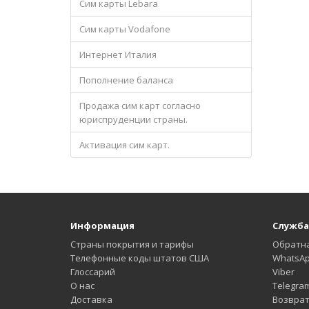
Сим карты Lebara
Сим карты Vodafone
Интернет Италия
Пополнение баланса
Продажа сим карт согласно
юриспруденции страны.
Активация сим карт.
Информация
Служба
Страны покрытия и тарифы
Обратна
Телефонные коды штатов США
WhatsA
Глоссарий
Viber
О нас
Telegra
Доставка
Возврат