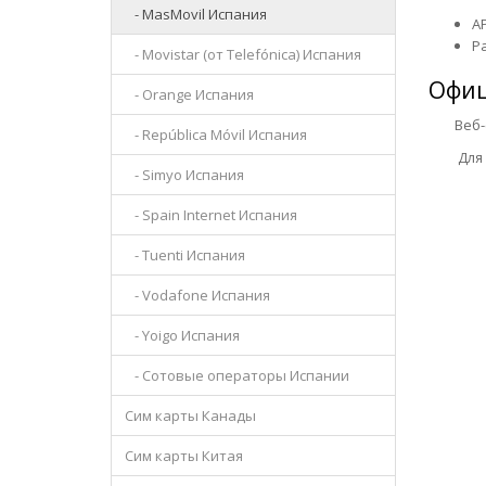
- MasMovil Испания
AP
Р
- Movistar (от Telefónica) Испания
Офиц
- Orange Испания
Веб-сай
- República Móvil Испания
Для уд
- Simyo Испания
- Spain Internet Испания
- Tuenti Испания
- Vodafone Испания
- Yoigo Испания
- Сотовые операторы Испании
Сим карты Канады
Сим карты Китая