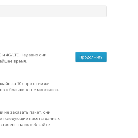
 и 4G/LTE. Недавно они
Продолжить
жайшее время.
нлайн
за 10 евро с тем же
но в большинстве магазинов.
и не заказать пакет, они
гает следующие пакеты данных
строены на их веб-сайте