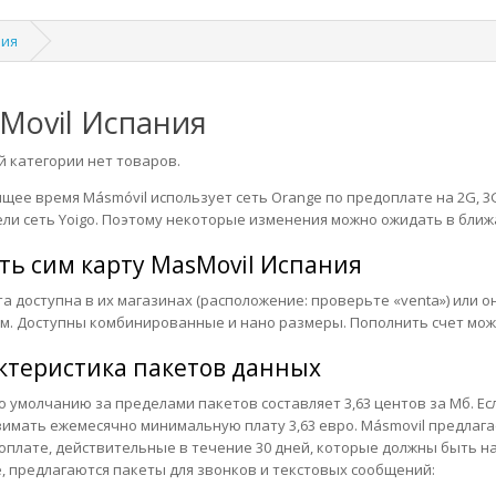
ния
Movil Испания
й категории нет товаров.
ящее время Másmóvil использует сеть Orange по предоплате на 2G, 3G
ли сеть Yoigo. Поэтому некоторые изменения можно ожидать в бли
ть сим карту
MasMovil Испания
а доступна в их магазинах (
расположение: проверьте «venta
») или
о
м. Доступны комбинированные и нано размеры. Пополнить счет мож
ктеристика пакетов данных
о умолчанию за пределами пакетов составляет 3,63 центов за Мб. Есл
зимать ежемесячно минимальную плату 3,63 евро. Másmovil предла
оплате, действительные в течение 30 дней, которые должны быть на
, предлагаются пакеты для звонков и текстовых сообщений: