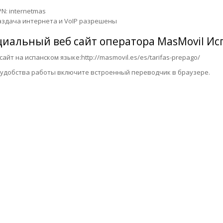
N: internetmas
аздача интернета и VoIP разрешены
иальный веб сайт оператора
MasMovil Ис
т на испанском языке:http://masmovil.es/es/tarifas-prepago/
обства работы включите встроенный переводчик в браузере.