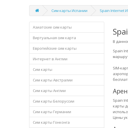
Сим карты Испании
Spain Internet 
Азиатские сим карты
Spa
Виртуальная сим карта
В данно
Европейские сим карты
Spain In
маршрут
Интернет в Англии
SIM-кар
Сим карты
аэропор
бесплат
Сим карты Австралии
Арен
Сим карты Англии
Spain I
Сим карты Белоруссии
карты д
использ
Сим карты Германии
Цены ук
Сим карты Гонконга