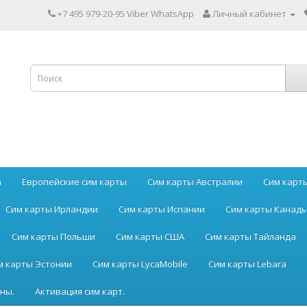
+7 495 979-20-95 Viber WhatsApp
Личный кабинет
а
Европейские сим карты
Сим карты Австралии
Сим карт
Сим карты Ирландии
Сим карты Испании
Сим карты Канад
Сим карты Польши
Сим карты США
Сим карты Тайланда
м карты Эстонии
Сим карты LycaMobile
Сим карты Lebara
ны.
Активация сим карт.