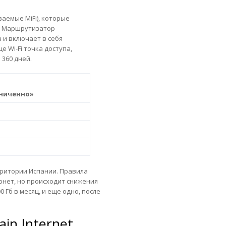
аемые MiFi), которые
. Маршрутизатор
а и включает в себя
 Wi-Fi точка доступа,
 360 дней.
ниченно»
ерритории Испании. Правила
рнет, но происходит снижения
0 Гб в месяц, и еще одно, после
ain Internet