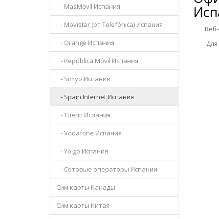
- MasMovil Испания
Исп
- Movistar (от Telefónica) Испания
Веб-са
- Orange Испания
Для уд
- República Móvil Испания
- Simyo Испания
- Spain Internet Испания
- Tuenti Испания
- Vodafone Испания
- Yoigo Испания
- Сотовые операторы Испании
Сим карты Канады
Сим карты Китая