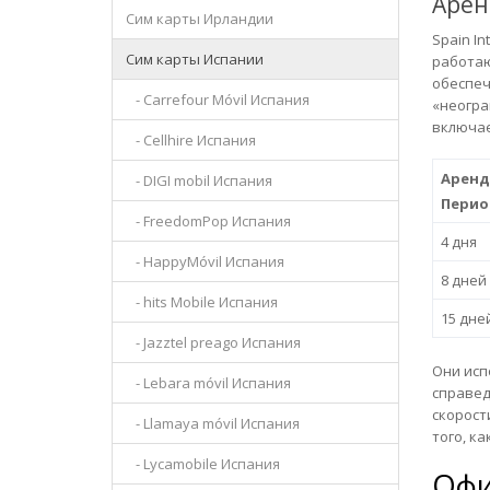
Арен
Сим карты Ирландии
Spain I
Сим карты Испании
работаю
обеспеч
- Carrefour Móvil Испания
«неогра
включает
- Cellhire Испания
Аренд
- DIGI mobil Испания
Перио
- FreedomPop Испания
4 дня
- HappyMóvil Испания
8 дней
- hits Mobile Испания
15 дне
- Jazztel preago Испания
Они исп
- Lebara móvil Испания
справед
скорости
- Llamaya móvil Испания
того, ка
- Lycamobile Испания
Офи