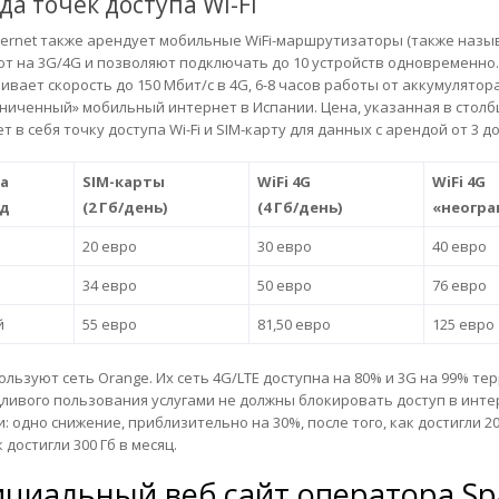
да точек доступа Wi-Fi
nternet также арендует мобильные WiFi-маршрутизаторы (также назыв
т на 3G/4G и позволяют подключать до 10 устройств одновременно
ивает скорость до 150 Мбит/с в 4G, 6-8 часов работы от аккумулятор
ниченный» мобильный интернет в Испании. Цена, указанная в столбце
 в себя точку доступа Wi-Fi и SIM-карту для данных с арендой от 3 до
а
SIM-карты
WiFi 4G
WiFi 4G
д
(2 Гб/день)
(4 Гб/день)
«неогра
20 евро
30 евро
40 евро
34 евро
50 евро
76 евро
й
55 евро
81,50 евро
125 евро
ользуют сеть Orange. Их сеть 4G/LTE доступна на 80% и 3G на 99% т
ливого пользования услугами не должны блокировать доступ в инте
: одно снижение, приблизительно на 30%, после того, как достигли 20
к достигли 300 Гб в месяц.
циальный веб сайт оператора
Sp