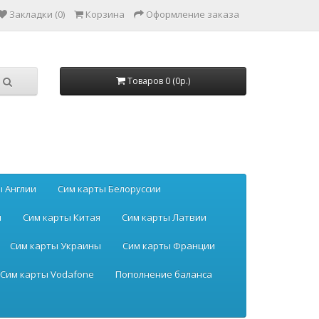
Закладки (0)
Корзина
Оформление заказа
Товаров 0 (0р.)
ы Англии
Сим карты Белоруссии
ы
Сим карты Китая
Сим карты Латвии
Сим карты Украины
Сим карты Франции
Сим карты Vodafone
Пополнение баланса