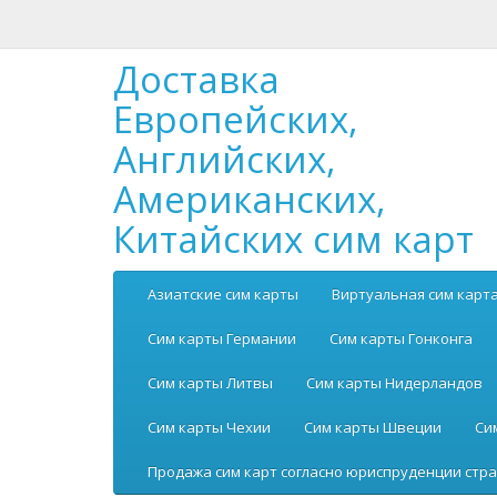
Доставка
Европейских,
Английских,
Американских,
Китайских сим карт
Азиатские сим карты
Виртуальная сим карт
Сим карты Германии
Сим карты Гонконга
Сим карты Литвы
Сим карты Нидерландов
Сим карты Чехии
Сим карты Швеции
Си
Продажа сим карт согласно юриспруденции стра