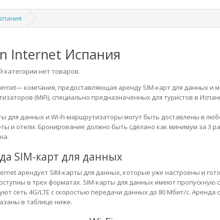
Испания
in Internet Испания
й категории нет товаров.
ternet
— компания, предоставляющая аренду SIM-карт для данных и м
изаторов (MiFi), специально предназначенных для туристов в Испан
ты для данных и Wi-Fi-маршрутизаторы могут быть доставлены в люб
ты и отели. Бронирование должно быть сделано как минимум за 3 ра
на.
да SIM-карт для данных
nternet арендует SIM-карты для данных, которые уже настроены и гот
оступны в трех форматах. SIM-карты для данных имеют пропускную с
уют сеть 4G/LTE с скоростью передачи данных до 80 Мбит/с. Аренда со
азаны в таблице ниже.