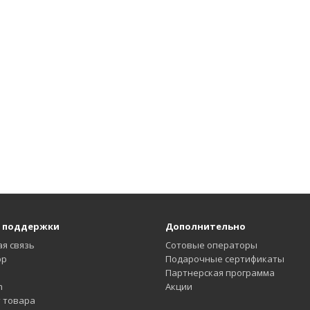
 поддержки
Дополнительно
я связь
Сотовые операторы
pp
Подарочные сертификаты
Партнерская программа
m
Акции
 товара