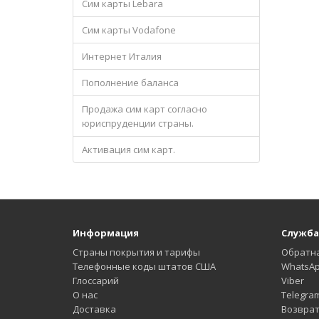
Сим карты Lebara
Сим карты Vodafone
Интернет Италия
Пополнение баланса
Продажа сим карт согласно
юриспруденции страны.
Активация сим карт.
Информация
Служба
Страны покрытия и тарифы
Обратна
Телефонные коды штатов США
WhatsA
Глоссарий
Viber
О нас
Telegra
Доставка
Возврат