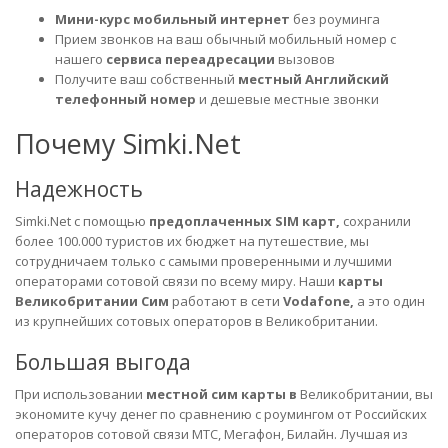
Мини-курс мобильный интернет
без роуминга
Прием звонков на ваш обычный мобильный номер с
нашего
сервиса переадресации
вызовов
Получите ваш собственный
местный Английский
телефонный номер
и дешевые местные звонки
Почему Simki.Net
Надежность
Simki.Net с помощью
предоплаченных SIM карт,
сохранили
более 100.000 туристов их бюджет на путешествие, мы
сотрудничаем только с самыми проверенными и лучшими
операторами сотовой связи по всему миру. Наши
карты
Великобритании Сим
работают в сети
Vodafone,
а это один
из крупнейших сотовых операторов в Великобритании.
Большая выгода
При использовании
местной сим карты в
Великобритании, вы
экономите кучу денег по сравнению с роумингом от Российских
операторов сотовой связи МТС, Мегафон, Билайн.
Лучшая из