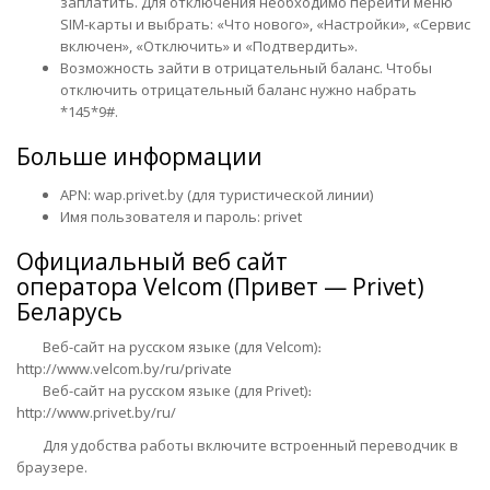
заплатить. Для отключения необходимо перейти меню
SIM-карты и выбрать: «Что нового», «Настройки», «Сервис
включен», «Отключить» и «Подтвердить».
Возможность зайти в отрицательный баланс. Чтобы
отключить отрицательный баланс нужно набрать
*145*9#.
Больше информации
APN: wap.privet.by (для туристической линии)
Имя пользователя и пароль: privet
Официальный веб сайт
оператора
Velcom (Привет — Privet)
Беларусь
Веб-сайт на
русском
языке (для Velcom)։
http://www.velcom.by/ru/private
Веб-сайт на
русском
языке (для Privet)։
http://www.privet.by/ru/
Для удобства работы включите встроенный переводчик в
браузере.