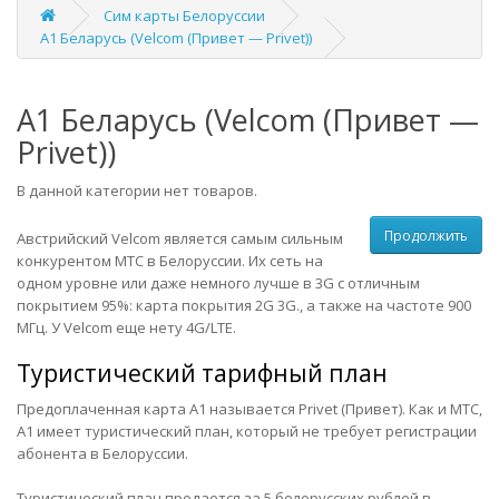
Сим карты Белоруссии
А1 Беларусь (Velcom (Привет — Privet))
А1 Беларусь (Velcom (Привет —
Privet))
В данной категории нет товаров.
Продолжить
Австрийский Velcom является самым сильным
конкурентом МТС в Белоруссии. Их сеть на
одном уровне или даже немного лучше в 3G с отличным
покрытием 95%:
карта покрытия 2G 3G
., а также на частоте 900
МГц. У Velcom еще нету 4G/LTE.
Туристический тарифный план
Предоплаченная карта А1 называется Privet (Привет). Как и МТС,
А1 имеет туристический план, который не требует регистрации
абонента в Белоруссии.
Туристический план продается за 5 белорусских рублей в