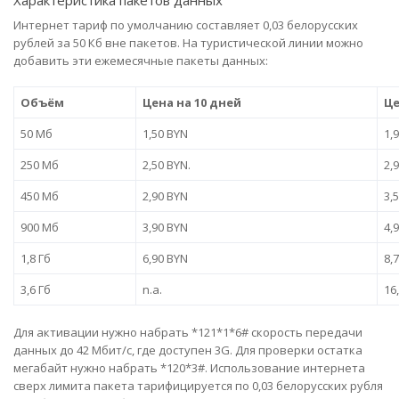
Интернет тариф по умолчанию составляет 0,03 белорусских
рублей за 50 Кб вне пакетов. На туристической линии можно
добавить эти ежемесячные пакеты данных:
Объём
Цена на 10 дней
Це
50 Mб
1,50 BYN
1,
250 Mб
2,50 BYN.
2,
450 Mб
2,90 BYN
3,
900 Mб
3,90 BYN
4,
1,8 Гб
6,90 BYN
8,
3,6 Гб
n.a.
16
Для активации нужно набрать *121*1*6# скорость передачи
данных до 42 Мбит/с, где доступен 3G. Для проверки остатка
мегабайт нужно набрать *120*3#. Использование интернета
сверх лимита пакета тарифицируется по 0,03 белорусских рубля