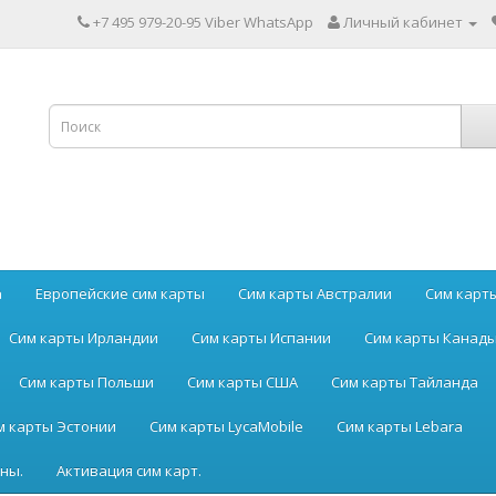
+7 495 979-20-95 Viber WhatsApp
Личный кабинет
а
Европейские сим карты
Сим карты Австралии
Сим карт
Сим карты Ирландии
Сим карты Испании
Сим карты Канад
Сим карты Польши
Сим карты США
Сим карты Тайланда
м карты Эстонии
Сим карты LycaMobile
Сим карты Lebara
ны.
Активация сим карт.