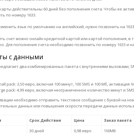
-карты действительны 60 дней без пополнения счета. Чтобы ее акт
ть по номеру 1633.
зменить язык по умолчанию на английский, нужно позвонить на 1633,
ть счет можно онлайн кредитной картой или картой пополнения, в те
вро. Для пополнения счета необходимо позвонить по номеру 1633 и на
ты с данными
редлагает два комбинированных пакета с внутренними вызовами, S
all pack: 3,50 евро, включая 100 минут, 100 SMS и 100 Mб, активация: 
rge pack: 4,99 евро, включая неограниченное количество минут и SMS 
ивации необходимо отправить текстовое сообщение с буквой на ном
тельных данных или повышения скорости передачи данных использ
м
Срок Действия
Цена
Заказ пакета
30 дней
0,98 евро
100MB