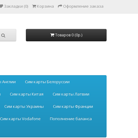
Закладки (0)
Корзина
Оформление заказа
Товаров 0 (0р.)
ы Англии
Сим карты Белоруссии
ы
Сим карты Китая
Сим карты Латвии
Сим карты Украины
Сим карты Франции
Сим карты Vodafone
Пополнение баланса