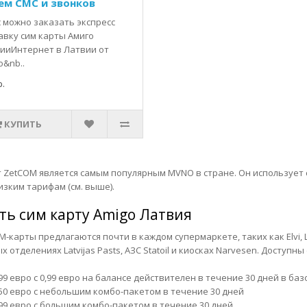
ем СМС и звонков
с можно заказать экспресс
авку сим карты Амиго
ииИнтернет в Латвии от
o&nb..
.
КУПИТЬ
т ZetCOM является самым популярным MVNO в стране. Он использует с
изким тарифам (см. выше).
ть сим карту
Amigo Латвия
M-карты предлагаются почти в каждом супермаркете, таких как Elvi, La
х отделениях Latvijas Pasts, АЗС Statoil и киосках Narvesen. Доступ
,99 евро с 0,99 евро на балансе действителен в течение 30 дней в ба
,50 евро с небольшим комбо-пакетом в течение 30 дней
,99 евро с большим комбо-пакетом в течение 30 дней