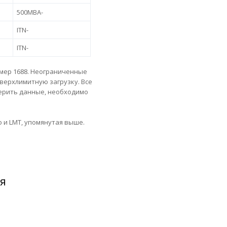
500MBA-
ITN-
ITN-
мер 1688. Неограниченные
сверхлимитную загрузку. Все
ерить данные, необходимо
 и LMT, упомянутая выше.
я