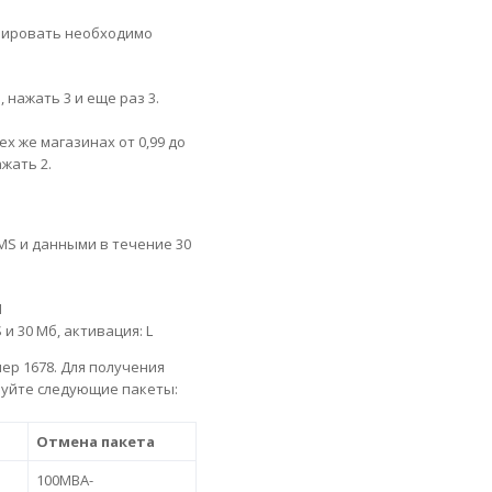
ивировать необходимо
 нажать 3 и еще раз 3.
х же магазинах от 0,99 до
жать 2.
MS и данными в течение 30
M
и 30 Мб, активация: L
ер 1678. Для получения
уйте следующие пакеты:
Отмена пакета
100MBA-