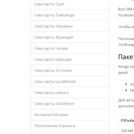
Сим карты США
Все SIM
позвони
Сим карты Тайланда
Сим карты Украины
Чтобы и
Сим карты Франции
Пополни
19,99 е
Сим карты Чехии
Паке
Сим карты Швеции
Amigo п
Сим карты Эстонии
дней:
Сим карты LycaMobile
sm
la
Сим карты Lebara
Для акт
Сим карты Vodafone
дополни
Интернет Италия
Объё
Пополнение баланса
100 Мб