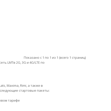
Показано с 1 по 1 из 1 (всего 1 страниц)
еть LMTв 2G, 3G и 4G/LTE по
ts, Maxima, Rimi, а также в
ны следующие стартовые пакеты:
зовом тарифе