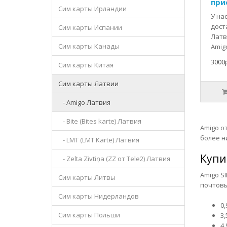
при
Сим карты Ирландии
У на
дост
Сим карты Испании
Латв
Сим карты Канады
Amig
3000р
Сим карты Китая
Сим карты Латвии
- Amigo Латвия
- Bite (Bites karte) Латвия
Amigo о
более н
- LMT (LMT Karte) Латвия
Купи
- Zelta Zivtiņa (ZZ от Tele2) Латвия
Amigo SI
Сим карты Литвы
почтовы
Сим карты Нидерландов
0
Сим карты Польши
3
4