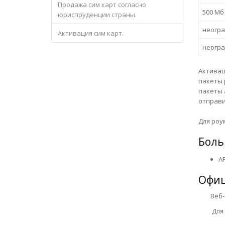
Продажа сим карт согласно
500 Мб
юриспруденции страны.
неогр
Активация сим карт.
неогр
Активац
пакеты 
пакеты 
отправи
Для роу
Боль
AP
Офиц
Веб-сай
Для уд