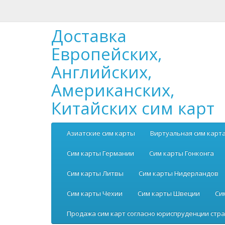
Доставка
Европейских,
Английских,
Американских,
Китайских сим карт
Азиатские сим карты
Виртуальная сим карт
Сим карты Германии
Сим карты Гонконга
Сим карты Литвы
Сим карты Нидерландов
Сим карты Чехии
Сим карты Швеции
Си
Продажа сим карт согласно юриспруденции стра