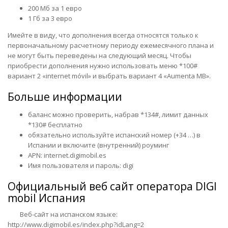
200 Мб за 1 евро
1 Гб за 3 евро
Имейте в виду, что дополнения всегда относятся только к
первоначальному расчетному периоду ежемесячного плана и
не могут быть переведены на следующий месяц. Чтобы
приобрести дополнения нужно использовать меню *100#
вариант 2 «internet móvil» и выбрать вариант 4 «Aumenta MB».
Больше информации
баланс можно проверить, набрав *134#, лимит данных
*130# бесплатно
обязательно используйте испанский номер (+34 …) в
Испании и включите (внутренний) роуминг
APN: internet.digimobil.es
Имя пользователя и пароль: digi
Официальный веб сайт оператора
DIGI
mobil Испания
Веб-сайт на испанском языке:
http://www.digimobil.es/index.php?idLang=2