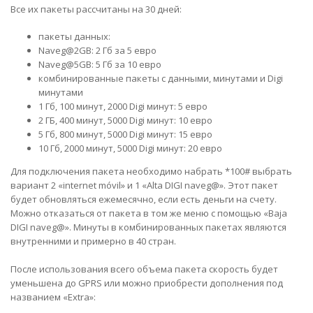
Все их пакеты рассчитаны на 30 дней:
пакеты данных:
Naveg@2GB: 2 Гб за 5 евро
Naveg@5GB: 5 Гб за 10 евро
комбинированные пакеты с данными, минутами и Digi
минутами
1 Гб, 100 минут, 2000 Digi минут: 5 евро
2 ГБ, 400 минут, 5000 Digi минут: 10 евро
5 Гб, 800 минут, 5000 Digi минут: 15 евро
10 Гб, 2000 минут, 5000 Digi минут: 20 евро
Для подключения пакета необходимо набрать *100# выбрать
вариант 2 «internet móvil» и 1 «Alta DIGI naveg@». Этот пакет
будет обновляться ежемесячно, если есть деньги на счету.
Можно отказаться от пакета в том же меню с помощью «Baja
DIGI naveg@». Минуты в комбинированных пакетах являются
внутренними и примерно в 40 стран.
После использования всего объема пакета скорость будет
уменьшена до GPRS или можно приобрести дополнения под
названием «Extra»: