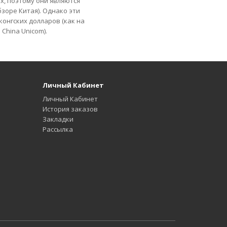
х, поэтому они являются
зоре Китая). Однако эти
онгских долларов (как на
 China Unicom).
Личный Кабинет
Личный Кабинет
История заказов
Закладки
Рассылка