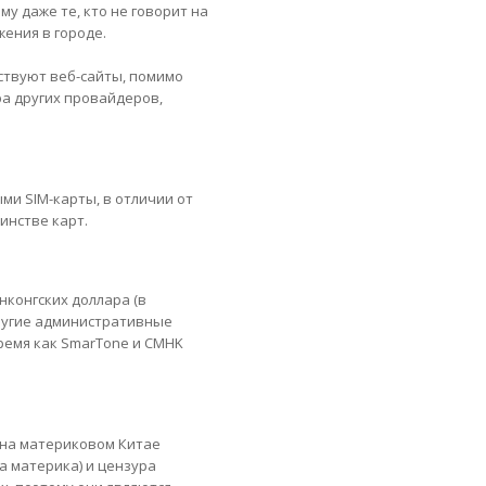
у даже те, кто не говорит на
ения в городе.
ествуют веб-сайты, помимо
а других провайдеров,
ми SIM-карты, в отличии от
инстве карт.
нконгских доллара (в
другие административные
время как SmarTone и CMHK
 на материковом Китае
а материка) и цензура