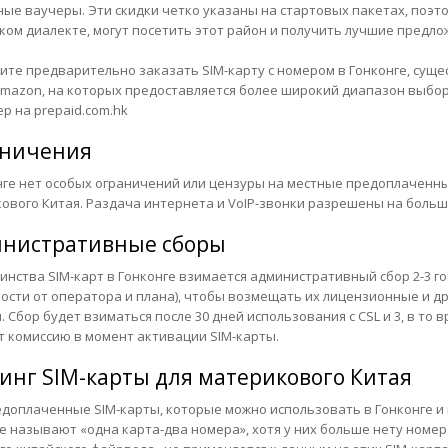
ные ваучеры. Эти скидки четко указаны на стартовых пакетах, поэтом
ком диалекте, могут посетить этот район и получить лучшие предлож
тите предварительно заказать SIM-карту с номером в Гонконге, сущ
Amazon, на которых предоставляется более широкий диапазон выбор
ер на
prepaid.com.hk
ничения
нге нет особых ограничений или цензуры на местные предоплаченны
ового Китая. Раздача интернета и VoIP-звонки разрешены на больш
нистративные сборы
инства SIM-карт в Гонконге взимается административный сбор 2-3 го
ости от оператора и плана), чтобы возмещать их лицензионные и 
. Сбор будет взиматься после 30 дней использования с CSL и 3, в то 
 комиссию в момент активации SIM-карты.
инг SIM-карты для материкового Китая
едоплаченные SIM-карты, которые можно использовать в Гонконге и
е называют «одна карта-два номера», хотя у них больше нету номер