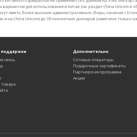
го китайского файрвола» не применяется к данным на этих SIM-карта
 вариантом для использования в Китае (см. раздел China Unicom в об
огут иметь более высокие административные сборы, начиная с 6 гонк
к и на China Unicom) до 18 гонконгских долларов (замечено только на
 поддержки
Дополнительно
я связь
Сотовые операторы
pp
Подарочные сертификаты
Партнерская программа
m
Акции
 товара
айта