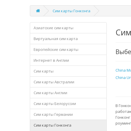
Сим карты Гонконга
Азиатские сим карты
Сим
Виртуальная сим карта
Европейские сим карты
Выбе
Интернет в Англии
China Mo
Сим карты
China U
Сим карты Австралии
Сим карты Англии
Сим карты Белоруссии
В Гонко
работаю
Сим карты Германии
Гонконг
роуминге
Сим карты Гонконга