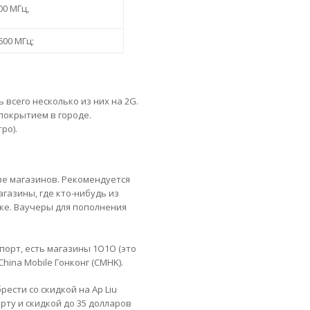
00 МГц,
2600 МГц;
 всего несколько из них на 2G.
покрытием в городе.
ро).
ве магазинов. Рекомендуется
азины, где кто-нибудь из
йке. Ваучеры для пополнения
порт, есть магазины 1O1O (это
hina Mobile Гонконг (CMHK).
ести со скидкой на Ap Liu
арту и скидкой до 35 долларов