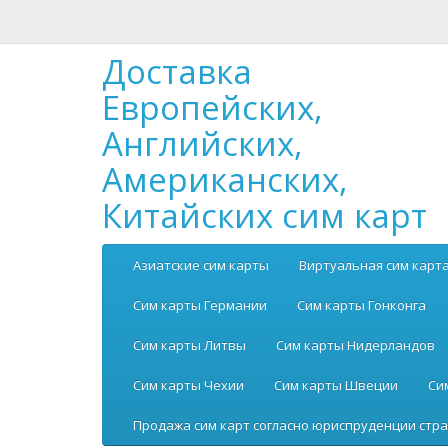
Доставка
Европейских,
Английских,
Американских,
Китайских сим карт
Азиатские сим карты
Виртуальная сим карт
Сим карты Германии
Сим карты Гонконга
Сим карты Литвы
Сим карты Нидерландов
Сим карты Чехии
Сим карты Швеции
Си
Продажа сим карт согласно юриспруденции стра