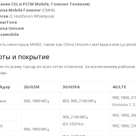
ранее CSL и PCCW Mobile, Гонконг Телеком)
hina Mobile
Гонконг
(CMHK)
hre
e
(3, Hutchison Whampoa)
marTone
hina Unicom
ycamobile
есть некоторые MVNO, такие как China Unicom с материка или Lycamob
оты и покрытие
е по всему городу во всех сетях отличное. За исключением районов 
оды.
йдер
2G/GSM
3G/HSPA
4G/LTE
900, 1800, 21
ные
900, 1800 МГц
850, 900, 2100 МГц
(полосы 1, 3, 
900, 1800, 2
900, 2100 МГц
(DC-HSPA+)
e)
900, 1800, 23
900, 1800 МГц