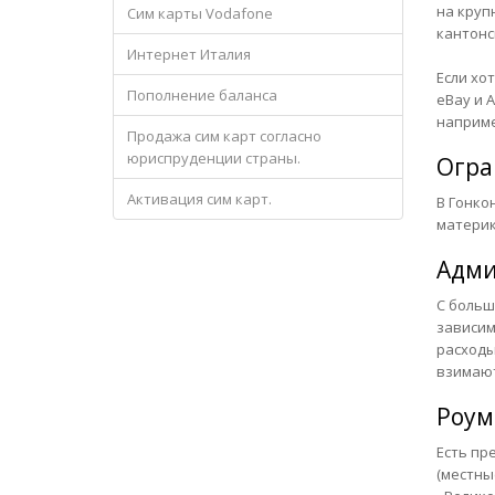
на круп
Сим карты Vodafone
кантонс
Интернет Италия
Если хо
Пополнение баланса
eBay и 
наприм
Продажа сим карт согласно
юриспруденции страны.
Огра
Активация сим карт.
В Гонко
материк
Адми
С больш
зависим
расходы
взимают
Роум
Есть пр
(местны