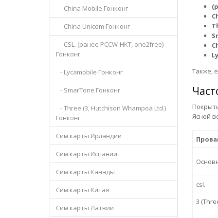
(
- China Mobile Гонконг
C
T
- China Unicom Гонконг
S
- CSL. (ранее PCCW-HKT, one2free)
C
Гонконг
L
Также, 
- Lycamobile Гонконг
Част
- SmarTone Гонконг
Покрыти
- Three (3, Hutchison Whampoa Ltd.)
Ясной в
Гонконг
Сим карты Ирландии
Прова
Сим карты Испании
Основ
Сим карты Канады
csl.
Сим карты Китая
3 (Thre
Сим карты Латвии