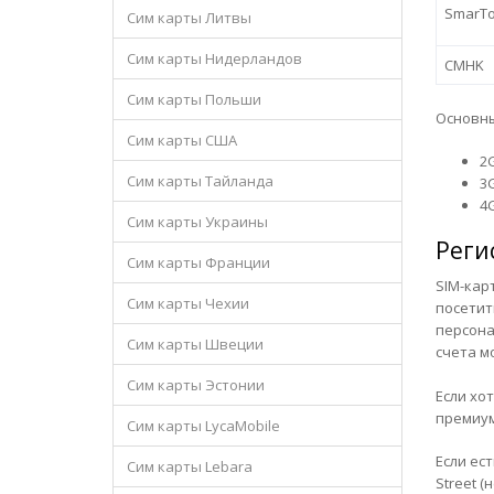
SmarT
Сим карты Литвы
Сим карты Нидерландов
CMHK
Сим карты Польши
Основн
Сим карты США
2
Сим карты Тайланда
3
4G
Сим карты Украины
Реги
Сим карты Франции
SIM-кар
Сим карты Чехии
посетит
персона
Сим карты Швеции
счета мо
Сим карты Эстонии
Если хо
премиум-
Сим карты LycaMobile
Если ес
Сим карты Lebara
Street 