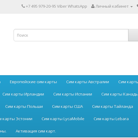
+7 495 979-20-95 Viber WhatsApp
Личный кабинет
а
Европейские сим карты
Сим карты Австралии
Сим карт
Сим карты Ирландии
Сим карты Испании
Сим карты Канад
Сим карты Польши
Сим карты США
Сим карты Тайланда
м карты Эстонии
Сим карты LycaMobile
Сим карты Lebara
ны.
Активация сим карт.