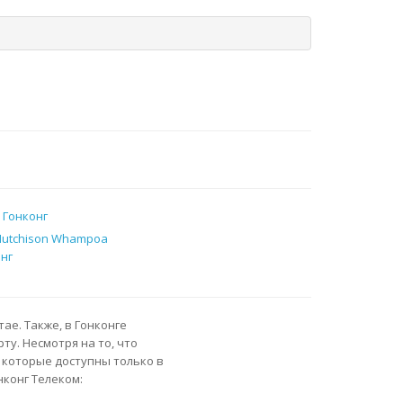
 Гонконг
 Hutchison Whampoa
онг
е. Также, в Гонконге
у. Несмотря на то, что
, которые доступны только в
онконг Телеком: