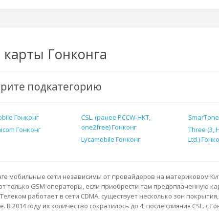
 карты Гонконга
рите подкатегорию
bile Гонконг
CSL. (ранее PCCW-HKT,
SmarTone
one2free) Гонконг
nicom Гонконг
Three (3,
Lycamobile Гонконг
Ltd.) Гонк
нге мобильные сети независимы от провайдеров на материковом Кита
т только GSM-операторы, если приобрести там предоплаченную карт
 Телеком работает в сети CDMA, существует несколько зон покрытия
. В 2014 году их количество сократилось до 4, после слияния CSL. с Г