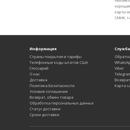
«Велико
хорошим
карты м
CMHK, та
Информация
Служба
Страны покрытия и тарифы
Обратна
Телефонные коды штатов США
WhatsA
Глоссарий
Viber
О нас
Telegra
Доставка
Возврат
Политика Безопасности
Карта с
Условия соглашения
Возврат, обмен товара
Обработка персональных данных
Статус доставки
Сроки доставки