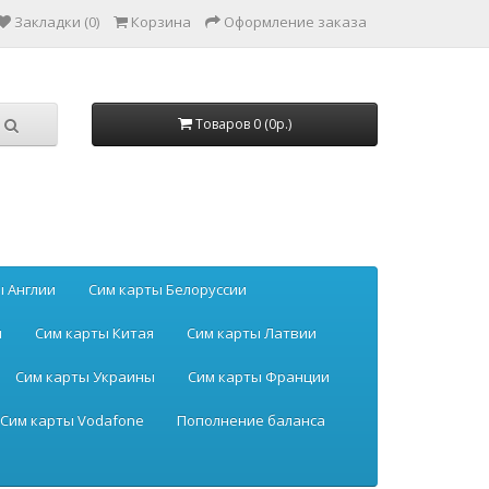
Закладки (0)
Корзина
Оформление заказа
Товаров 0 (0р.)
ы Англии
Сим карты Белоруссии
ы
Сим карты Китая
Сим карты Латвии
Сим карты Украины
Сим карты Франции
Сим карты Vodafone
Пополнение баланса