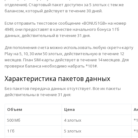
отделения). Стартовый пакет доступен за 5 злотых с тем же
балансом, который действует в течение 30 дней.
Если отправить текстовое сообщение «BONUS1GB» на номер
4949, они предоставят в качестве начального бонуса 1 Гб
данных, действительный в течение 31 дня.
Для пополнения счета можно использовать любую скретч-карту
Play на 5, 10, 30 или 50 злотых, действительную в течение 12
месяцев. План SIM-карты действует в течение 14 месяцев. Для
проверки баланса необходимо набрать *101#.
Характеристика пакетов данных
Без пакетов передача данных отсутствует. Все их пакеты
действительны в течение 31 дня:
Объем
Цена
А
500 Мб
4 злотых
*1
1 Гб
5 злотых
*1