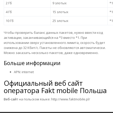
2 Гб
9 злотых
*1
4 Гб
15 злотых
*1
10 Гб
25 злотых
*1
Чтобы проверить баланс данных пакетов, нужно ввести код
активации, заканчивающийся на *3 вместо *1. При
использовании сверх установленного лимита, скорость будет
снижена до 32 Кбит/с. Пакеты не обновляются автоматически.
Можно заказать несколько пакетов, даже одновременно.
Больше информации
APN: internet
Официальный веб сайт
оператора
Fakt mobile Польша
Веб-сайт
на польском языке:
http://www.faktmobile.pl/