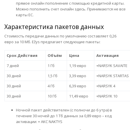
прямое онлайн пополнение с помощью кредитной карты.
Можно
пополнить счет онлайн здесь
. Принимаются не все
карты ЕС.
Характеристика пакетов данных
Стоимость передачи данных по умолчанию составляет 0,26
евро за 10 Мб. Ežys предлагает следующие пакеты:
Срок Действия
Объём
Цена
Активация
7 дней
1 Гб
1,19 евро
+NARSYK SAVAITE
30 дней
1,5 Гб
3,39 евро
+NARSYK STARTAS
30 дней
4 Гб
6,39 евро
+NARSYK 4
30 дней
10 Гб
11,49 евро
+NARSYK 10
Ночной пакет действителен (с полночи до 6 утра) в
течение 30 ночей до 1 Тб данных за 0,89 евро – код
активации: + AKC NAKTYS