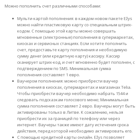
Можно пополнить счет различными способами:
Мульти-картой пополнения: в каждом новом пакете Ežys
можно найти пластиковую карту со специальным штрих-
кодом. С помощью этой карты можно совершать
мгновенные (электронные) пополнения в супермаркетах,
киосках и сервисных станциях. Если хотите пополнить
счет, предоставьте карту пополнения и необходимую
сумму денег (или кредитную карту) кассиру. Кассир
сканирует штрих-код, и счет мгновенно будет пополнен, с
подтверждением по SMS. Минимальная сумма
пополнения составляет 1 евро.
Ваучером пополнения: можно приобрести ваучер
пополнения в киосках, супермаркетах и ​​магазинах Telia.
Чтобы приобрести ваучер необходимо набрать 1544 и
следовать подсказкам голосового меню; Минимальная
сумма пополнения составляет 2 евро. Ваучеры могут быть
активированы только в Литве. К сожалению, нельзя
приобрести их за границей по телефону или через
интернет. Ваучеры также имеют дату истечения срока
действия, перед которой необходимо активировать его.
С помощью
кредитной карты онлайн
. Ežys позволяет