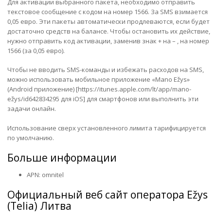
Для активации выбранного пакета, необходимо отправить
текстовое сообщение с кодом на номер 1566. За SMS взимается
0,05 евро. Эти пакеты автоматически продлеваются, если будет
достаточно средств на балансе. Чтобы остановить их действие,
нужно отправить код активации, заменив знак + на – , на номер
1566 (за 0,05 евро).
Чтобы не вводить SMS-команды и избежать расходов на SMS,
можно использовать мобильное приложение «Mano Ežys»
(
Android приложение
) [https://itunes.apple.com/lt/app/mano-
ežys/id642834295 для iOS] для смартфонов или выполнить эти
задачи
онлайн
.
Использование сверх установленного лимита тарифицируется
по умолчанию.
Больше информации
APN: omnitel
Официальный веб сайт оператора
Ežys
(Telia) Литва