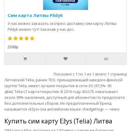
Сим карта Литвы Pildyk
У нас можно заказать экспресс доставку сим карту Литвы
Pildyk можно тут! Заказав у нас дос..
2500р.
Показано с 1 по 1 из 1 (всего 1 страниц)
Литовский Telia, ранее TEO, принадлежащий шведско-финской
группе Telia, имеет лучшее покрытие в сети 3G (97,3% -95
дБм):
Telia LT карта покрытия
. В 2016 году 4G/LTE охватывает
около 99% населения, доступный для абонентов по предоплате
без дополнительных сборов. Их предоплаченный бренд
называется «Ežys» (на английском языке «hedgehog» — «еж»).
Купить сим карту
Ežys (Telia) Литва
SIM-карта Ežys доступна за 1,50 евро с таким же балансом.