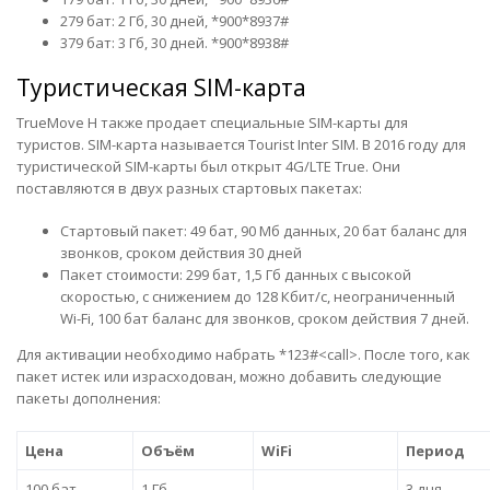
279 бат: 2 Гб, 30 дней, *900*8937#
379 бат: 3 Гб, 30 дней. *900*8938#
Туристическая SIM-карта
TrueMove H также продает специальные SIM-карты для
туристов. SIM-карта называется Tourist Inter SIM. В 2016 году для
туристической SIM-карты был открыт 4G/LTE True. Они
поставляются в двух разных стартовых пакетах:
Стартовый пакет: 49 бат, 90 Мб данных, 20 бат баланс для
звонков, сроком действия 30 дней
Пакет стоимости: 299 бат, 1,5 Гб данных с высокой
скоростью, с снижением до 128 Кбит/с, неограниченный
Wi-Fi, 100 бат баланс для звонков, сроком действия 7 дней.
Для активации необходимо набрать *123#<call>. После того, как
пакет истек или израсходован, можно добавить следующие
пакеты дополнения:
Цена
Объём
WiFi
Период
100 бат
1 Гб
3 дня