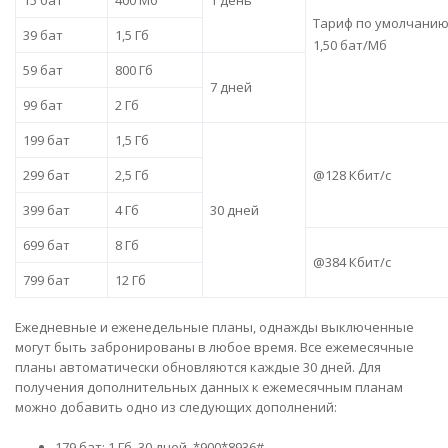
Тариф по умолчани
39 бат
1,5 Гб
1,50 бат/Мб
59 бат
800 Гб
7 дней
99 бат
2 Гб
199 бат
1,5 Гб
299 бат
2,5 Гб
@128 Кбит/с
399 бат
4 Гб
30 дней
699 бат
8 Гб
@384 Кбит/с
799 бат
12 Гб
Ежедневные и еженедельные планы, однажды выключенные
могут быть забронированы в любое время. Все ежемесячные
планы автоматически обновляются каждые 30 дней. Для
получения дополнительных данных к ежемесячным планам
можно добавить одно из следующих дополнений:
179 бат: 1 Гб, 30 дней, *900*8936#