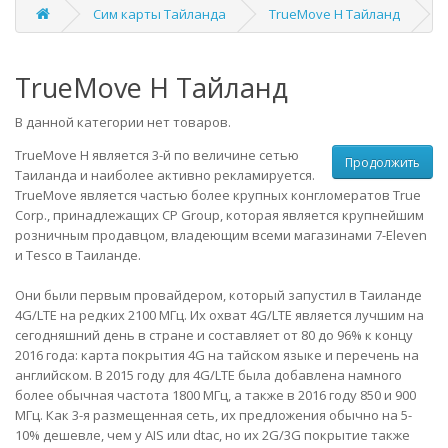
Сим карты Тайланда
TrueMove H Тайланд
TrueMove H Тайланд
В данной категории нет товаров.
TrueMove H является 3-й по величине сетью
Продолжить
Таиланда и наиболее активно рекламируется.
TrueMove является частью более крупных конгломератов True
Corp., принадлежащих CP Group, которая является крупнейшим
розничным продавцом, владеющим всеми магазинами 7-Eleven
и Tesco в Таиланде.
Они были первым провайдером, который запустил в Таиланде
4G/LTE на редких 2100 МГц. Их охват 4G/LTE является лучшим на
сегодняшний день в стране и составляет от 80 до 96% к концу
2016 года:
карта покрытия 4G на тайском языке
и
перечень на
английском.
В 2015 году для 4G/LTE была добавлена намного
более обычная частота 1800 МГц, а также в 2016 году 850 и 900
МГц. Как 3-я размещенная сеть, их предложения обычно на 5-
10% дешевле, чем у AIS или dtac, но их 2G/3G покрытие также