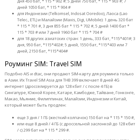
дня 450 бат, * 115 * 902 #; 5 дней 750 бат, * 115 * 903 #; 7
дней 1050 бат, * 115 * 904 #
для Индонезии (Telkomsel, Indosat Ooredoo), Лаоса (Lao
Telec., ETL) и Малайзии (Maxis, Digi, UMobile): 1 день 320 бат
* 115 * 701 #, 3 дня 855 бат * 115 * 702 #, 5 дней 1400 бат *
115 * 703 # или 7 дней 1960 бат * 115 * 704 #
для 18 других азиатских стран: 1 день, 333 бат, *115*401#; 3
дня, 950 бат, *115*402#; 5 дней, 1550 бат, *115*403 или 7
дней, 2150 бат, *115*404#
Роуминг SIM: Travel SIM
Подобно AIS и dtac, они продают SIM-карту для роуминга только
в Азии. Их Travel SIM Asia для THB 399 включает 8 дней 4G
интернет (дросселируется до 128 кбит / с после 4 ГБ) в
Сингапуре, Южной Корее, Катаре, Камбодже, Тайване, Гонконге,
Макао, Мьянме, Филиппинах, Малайзии, Индонезии и Китай,
который может быть продлен:
еще 3 дня / 1 ГБ (жесткий колпачок) 150 бат на * 115 * 150 #,
или еще 8 дней / 4 ГБ (с дроссельной заслонкой до 128 кбит
/ с) 299 бат на * 115 * 299 #.