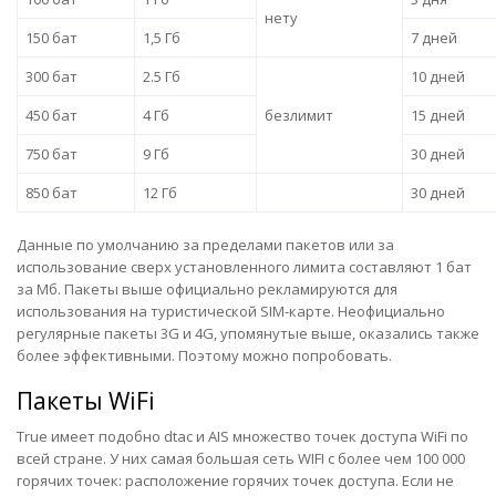
нету
150 бат
1,5 Гб
7 дней
300 бат
2.5 Гб
10 дней
450 бат
4 Гб
безлимит
15 дней
750 бат
9 Гб
30 дней
850 бат
12 Гб
30 дней
Данные по умолчанию за пределами пакетов или за
использование сверх установленного лимита составляют 1 бат
за Мб. Пакеты выше официально рекламируются для
использования на туристической SIM-карте. Неофициально
регулярные пакеты 3G и 4G, упомянутые выше, оказались также
более эффективными. Поэтому можно попробовать.
Пакеты WiFi
True имеет подобно dtac и AIS множество точек доступа WiFi по
всей стране. У них самая большая сеть WIFI с более чем 100 000
горячих точек:
расположение горячих точек доступа
. Если не