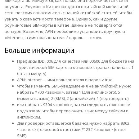
SIM-карта активируется, как только она подключается к сети
роуминга. Роуминг в Китае находится в китайской мобильной
сети, поэтому ознакомьтесь с нашей китайской статьей, чтобы
узнать о совместимости телефона. Однако, как и другие
роуминговые SIM-карты в Китае, данные не подвергаются
цензуре. Возможно, APN необходимо установить вручную в
«internet», а имя пользователя / пароль — «true».
Больше информации
Префиксы IDD: 006 для качества или 00600 для бюджета (на
туристической SIM-карте, в основных странах начиная с 1
бата в минуту)
APN: internet — имя пользователя и пароль: true
Чтобы изменить SMS-уведомления на английский: нужно
набрать *700 <звонок>, затем 1 (для английского), 5
(изменить язык), 2 (SMS), 2 (английский), 1 (подтвердить)
или набрать 9304 <звонок>, затем следовать голосовым
подсказкам, чтобы переключить язык между тайским и
английским.
Для проверки оставшегося баланса нужно набрать 9302
<звонок> (голосовой ответ) или *123# <звонок> (ответ
SMS).