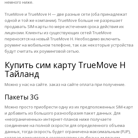
немного ниже.
TrueMove и TrueMove H — две разные сети (оба принадлежат
одной и той же компании). TrueMove больше не разрешает
продавать SIM-карты по мере истечения срока действия их
лицензии. Клиенты из существующих сетей TrueMove
переносятся на новый TrueMove H. Необходимо включить
роуминг на мобильном телефоне, так как некоторые устройства
будут считать их роуминговой сетью.
Купить сим карту
TrueMove H
Тайланд
Можно у нас на сайте. заказ на сайте оплата при получение.
Пакеты 3G
Можно просто приобрести одну из их предположенных SIM-карт
и добавить из большого разнообразия пакет данных. Для
«неограниченных» интернет-планов ниже получаете
соединение на полной скорости для определенного объема
данных, тогда скорость будет ограничена максимальным (FUP),
которая изменяется в соответствии с выбранным планом.