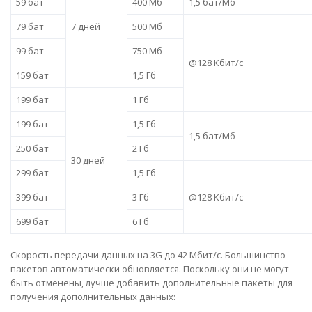
59 бат
400 Мб
1,5 бат/Мб
79 бат
7 дней
500 Мб
99 бат
750 Мб
@128 Кбит/с
159 бат
1,5 Гб
199 бат
1 Гб
199 бат
1,5 Гб
1,5 бат/Мб
250 бат
2 Гб
30 дней
299 бат
1,5 Гб
399 бат
3 Гб
@128 Кбит/с
699 бат
6 Гб
Скорость передачи данных на 3G до 42 Мбит/с. Большинство
пакетов автоматически обновляется. Поскольку они не могут
быть отменены, лучше добавить дополнительные пакеты для
получения дополнительных данных: