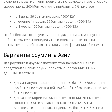
включен в ваш план, они предлагают следующие пакеты с макс.
скоростью до 200 Мбит/с (нужно прибавить 7% налогов):
на 1 день: 39 бат, активация: *900*82#
в течение 1 недели: 59 бат, активация: *900*84#
на 1 месяц: 100 бат, активация: *900*83#
Чтобы бесплатно получить пароль для доступа к WiFi нужно
набрать *871*4#. Еженедельные и ежемесячные пакеты
автоматически обновляются.
Больше информации об их
Wi-Fi.
Варианты роуминга Азии
Для роуминга в других азиатских странах компания True
представила новые роуминг пакеты с неограниченными
данными в сетях 3G:
для Сингапура (в Starhub): 1 день, 99 бат, *115*801#; 3 дня,
295 бат, *115*802#; 5 дней, 490 бат, *115*803 или 7 дней, 680
бат, *115*804#
для Южной Кореи (KT, SK Telecom), Японии (NTT Docomo),
Гонконг (3, CSL) и Macau (3), а также США (AT & T) и
Австралия (Optus, Telstra): 1 день 150 бат , * 115 * 901 #; 3