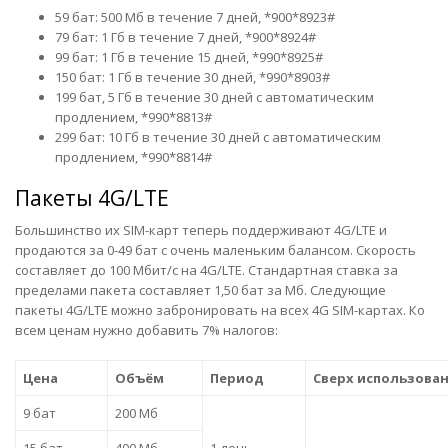
59 бат: 500 Мб в течение 7 дней, *900*8923#
79 бат: 1 Гб в течение 7 дней, *900*8924#
99 бат: 1 Гб в течение 15 дней, *990*8925#
150 бат: 1 Гб в течение 30 дней, *990*8903#
199 бат, 5 Гб в течение 30 дней с автоматическим
продлением, *990*8813#
299 бат: 10 Гб в течение 30 дней с автоматическим
продлением, *990*8814#
Пакеты 4G/LTE
Большинство их SIM-карт теперь поддерживают 4G/LTE и
продаются за 0-49 бат с очень маленьким балансом. Скорость
составляет до 100 Мбит/с на 4G/LTE. Стандартная ставка за
пределами пакета составляет 1,50 бат за Мб. Следующие
пакеты 4G/LTE можно забронировать на всех 4G SIM-картах. Ко
всем ценам нужно добавить 7% налогов:
Цена
Объём
Период
Сверх использова
9 бат
200 Мб
15 бат
400 Мб
1 день