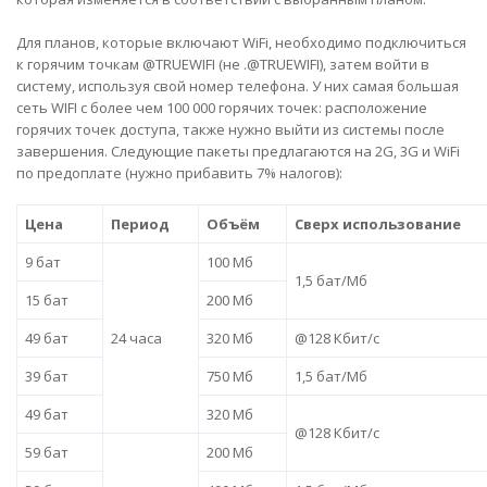
Для планов, которые включают WiFi, необходимо подключиться
к горячим точкам @TRUEWIFI (не .@TRUEWIFI), затем войти в
систему, используя свой номер телефона. У них самая большая
сеть WIFI с более чем 100 000 горячих точек:
расположение
горячих точек доступа
, также нужно выйти из системы после
завершения. Следующие пакеты предлагаются на 2G, 3G и WiFi
по предоплате (нужно прибавить 7% налогов):
Цена
Период
Объём
Сверх использование
9 бат
100 Мб
1,5 бат/Мб
15 бат
200 Мб
49 бат
24 часа
320 Мб
@128 Кбит/с
39 бат
750 Мб
1,5 бат/Мб
49 бат
320 Мб
@128 Кбит/с
59 бат
200 Мб