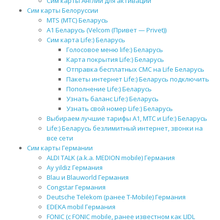
Сим карты Англии для активации
Сим карты Белоруссии
MTS (МТС) Беларусь
А1 Беларусь (Velcom (Привет — Privet))
Сим карта Life:) Беларусь
Голосовое меню life:) Беларусь
Карта покрытия Life:) Беларусь
Отправка бесплатных СМС на Life Беларусь
Пакеты интернет Life:) Беларусь подключить
Пополнение Life:) Беларусь
Узнать баланс Life:) Беларусь
Узнать свой номер Life:) Беларусь
Выбираем лучшие тарифы А1, МТС и Life:) Беларусь
Life:) Беларусь безлимитный интернет, звонки на
все сети
Сим карты Германии
ALDI TALK (a.k.a. MEDION mobile) Германия
Ay yildiz Германия
Blau и Blauworld Германия
Congstar Германия
Deutsche Telekom (ранее T-Mobile) Германия
EDEKA mobil Германия
FONIC (с FONIC mobile, ранее известном как LIDL