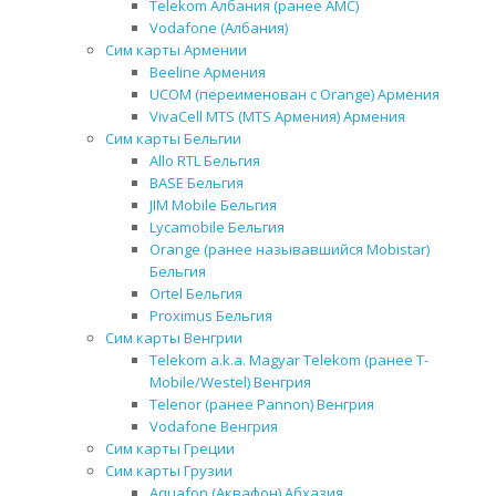
Telekom Албания (ранее AMC)
Vodafone (Албания)
Сим карты Армении
Beeline Армения
UCOM (переименован с Orange) Армения
VivaCell MTS (MTS Армения) Армения
Сим карты Бельгии
Allo RTL Бельгия
BASE Бельгия
JIM Mobile Бельгия
Lycamobile Бельгия
Orange (ранее называвшийся Mobistar)
Бельгия
Ortel Бельгия
Proximus Бельгия
Сим карты Венгрии
Telekom a.k.a. Magyar Telekom (ранее T-
Mobile/Westel) Венгрия
Telenor (ранее Pannon) Венгрия
Vodafone Венгрия
Сим карты Греции
Сим карты Грузии
Aquafon (Аквафон) Абхазия