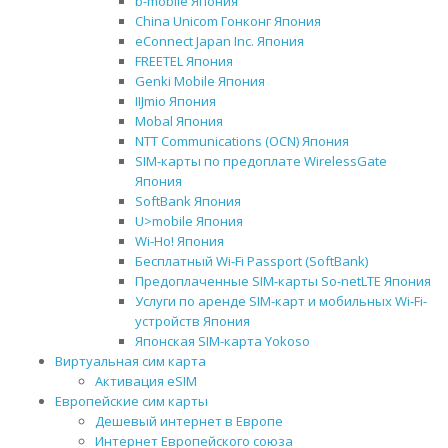
b-mobile Япония
China Unicom Гонконг Япония
eConnect Japan Inc. Япония
FREETEL Япония
Genki Mobile Япония
IIJmio Япония
Mobal Япония
NTT Communications (OCN) Япония
SIM-карты по предоплате WirelessGate
Япония
SoftBank Япония
U>mobile Япония
Wi-Ho! Япония
Бесплатный Wi-Fi Passport (SoftBank)
Предоплаченные SIM-карты So-netLTE Япония
Услуги по аренде SIM-карт и мобильных Wi-Fi-
устройств Япония
Японская SIM-карта Yokoso
Виртуальная сим карта
Активация eSIM
Европейские сим карты
Дешевый интернет в Европе
Интернет Европейского союза