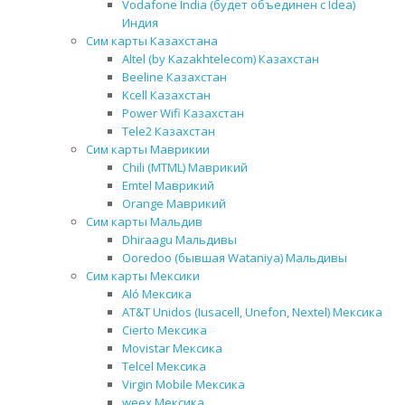
Vodafone India (будет объединен с Idea)
Индия
Сим карты Казахстана
Altel (by Kazakhtelecom) Казахстан
Beeline Казахстан
Kcell Казахстан
Power Wifi Казахстан
Tele2 Казахстан
Сим карты Маврикии
Chili (MTML) Маврикий
Emtel Маврикий
Orange Маврикий
Сим карты Мальдив
Dhiraagu Мальдивы
Ooredoo (бывшая Wataniya) Мальдивы
Сим карты Мексики
Aló Мексика
AT&T Unidos (Iusacell, Unefon, Nextel) Мексика
Cierto Мексика
Movistar Мексика
Telcel Мексика
Virgin Mobile Мексика
weex Мексика