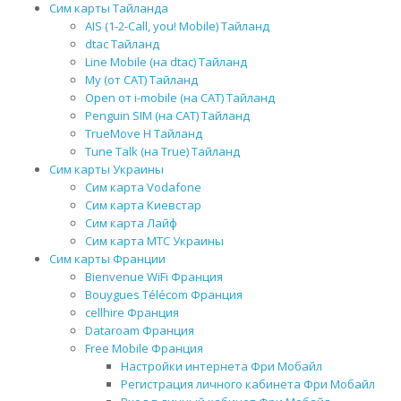
Сим карты Тайланда
AIS (1-2-Call, you! Mobile) Тайланд
dtac Тайланд
Line Mobile (на dtac) Тайланд
My (от CAT) Тайланд
Open от i-mobile (на CAT) Тайланд
Penguin SIM (на CAT) Тайланд
TrueMove H Тайланд
Tune Talk (на True) Тайланд
Сим карты Украины
Сим карта Vodafone
Сим карта Киевстар
Сим карта Лайф
Сим карта МТС Украины
Сим карты Франции
Bienvenue WiFi Франция
Bouygues Télécom Франция
cellhire Франция
Dataroam Франция
Free Mobile Франция
Настройки интернета Фри Мобайл
Регистрация личного кабинета Фри Мобайл