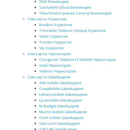
DNA Финляндия
Saunalahti (Elisa) Финляндия
Telia Finland (ранее Sonera) Финляндия
Сим карты Хорватии
BonBon Хорватия
T-Hrvatski Telekom (Simpa) Хорватия
Tele2 Хорватия
Tomato Хорватия
Vip Хорватия
Сим карты Черногории
Crnogorski Telekom (T-Mobile) Черногория
m:tel Черногория
Telenor Черногория
Сим карты Швейцарии
Aldi mobile Швейцария
CoopMobile Швейцария
Lebara mobile Швейцария
Lycamobile Швейцария
M-Budget Швейцария
Mucho mobile Швейцария
Ortel mobile Швейцария
Swisscom Швейцария
TalkTalk Швейцария