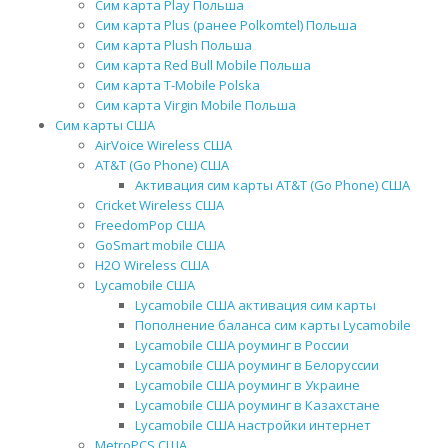
Сим карта Play Польша
Сим карта Plus (ранее Polkomtel) Польша
Сим карта Plush Польша
Сим карта Red Bull Mobile Польша
Сим карта T-Mobile Polska
Сим карта Virgin Mobile Польша
Сим карты США
AirVoice Wireless США
AT&T (Go Phone) США
Активация сим карты AT&T (Go Phone) США
Cricket Wireless США
FreedomPop США
GoSmart mobile США
H2O Wireless США
Lycamobile США
Lycamobile США активация сим карты
Пополнение баланса сим карты Lycamobile
Lycamobile США роуминг в России
Lycamobile США роуминг в Белоруссии
Lycamobile США роуминг в Украине
Lycamobile США роуминг в Казахстане
Lycamobile США настройки интернет
MetroPCS США