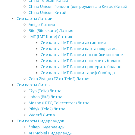
China Telecom Китай
China Unicom Гонконг (для роуминга в Китае) Китай
China Unicom Китай
Сим карты Латвии
Amigo Латвия
Bite (Bites karte) Латвия
LMT (LMT Karte) Латвия
Сим карта LMT Латвии активация
Сим карта LMT Латвии карта покрытия.
Сим карта LMT Латвии настройки интернет
Сим карта LMT Латвии пополнить баланс
Сим карта LMT Латвии проверить баланс
Сим карта LMT Латвии тариф Свобода
Zelta Zivtiņa (ZZ от Tele2) Латвия
Сим карты Литвы
Ežys (Telia) Литва
Labas (Bitė) Литва
Mezon (LRTC, Telecentras) Литва
Pildyk (Tele2) Литва
Widerfi Литва
Сим карты Нидерландов
*bliep Нидерланды
AH Mobiel Нидерланды