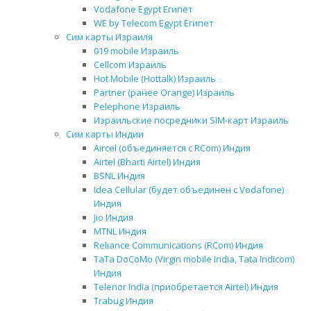
Vodafone Egypt Египет
WE by Telecom Egypt Египет
Сим карты Израиля
019 mobile Израиль
Cellcom Израиль
Hot Mobile (Hottalk) Израиль
Partner (ранее Orange) Израиль
Pelephone Израиль
Израильские посредники SIM-карт Израиль
Сим карты Индии
Aircel (объединяется с RCom) Индия
Airtel (Bharti Airtel) Индия
BSNL Индия
Idea Cellular (будет объединен с Vodafone)
Индия
Jio Индия
MTNL Индия
Reliance Communications (RCom) Индия
TaTa DoCoMo (Virgin mobile India, Tata Indicom)
Индия
Telenor India (приобретается Airtel) Индия
Trabug Индия