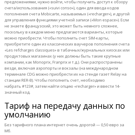
предложениями, нужно войти, чтобы получить доступ к обзору
счета/использования («suivi conso»), один для ввода кодов
пополнения счета Mobicarte, называемых («recharger»), и другой
для управления функциями учетной записи («Mon espace»). Если
не знаете французский, это может быть немного сложнее,
поскольку в каждом меню предлагаются варианты, которые
можно приобрести. Чтобы пополнить счет SIM-карты,
приобретите один из классических ваучеров пополнения счета
«Les refcharges classiques» в табачных/журнальных киосках или
продуктовых магазинах (у них должны быть такие крупные
компании, как Monoprix, Franprix и т.д.). Они распространены
везде, включая аэропорты и вокзалы (на международном
терминале CDG можно приобрести их на стенде газет Relay на
станции RER-B). Чтобы пополнить счет, необходимо
набрать #123#, затем найти опцию «recharger» и ввести 14-
значный код.
Тариф на передачу данных по
умолчанию
Без тарифного плана интернет очень дорогой — 0,50 евро за
Мб.