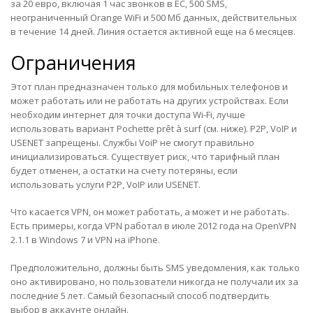
за 20 евро, включая 1 час звонков в ЕС, 500 SMS,
неограниченный Orange WiFi и 500 Мб данных, действительных
в течение 14 дней. Линия остается активной еще на 6 месяцев.
Ограничения
Этот план предназначен только для мобильных телефонов и
может работать или не работать на других устройствах. Если
необходим интернет для точки доступа Wi-Fi, лучше
использовать вариант Pochette prêt à surf (см. ниже). P2P, VoIP и
USENET запрещены. Службы VoiP не смогут правильно
инициализироваться. Существует риск, что тарифный план
будет отменен, а остатки на счету потеряны, если
использовать услуги P2P, VoIP или USENET.
Что касается VPN, он может работать, а может и не работать.
Есть примеры, когда VPN работал в июле 2012 года на OpenVPN
2.1.1 в Windows 7 и VPN на iPhone.
Предположительно, должны быть SMS уведомления, как только
оно активировано, но пользователи никогда не получали их за
последние 5 лет. Самый безопасный способ подтвердить
выбор
в аккаунте онлайн
.