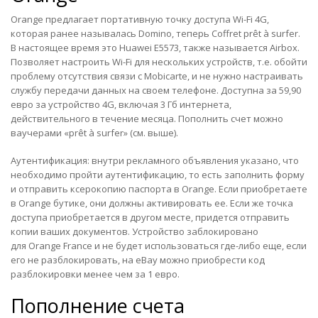
Orange предлагает портативную точку доступа Wi-Fi 4G,
которая ранее называлась Domino, теперь Coffret prêt à surfer.
В настоящее время это Huawei E5573, также называется Airbox.
Позволяет настроить Wi-Fi для нескольких устройств, т.е. обойти
проблему отсутствия связи с Mobicarte, и не нужно настраивать
службу передачи данных на своем телефоне. Доступна за 59,90
евро за устройство 4G, включая 3 Гб интернета,
действительного в течение месяца. Пополнить счет можно
ваучерами «prêt à surfer» (см. выше).
Аутентификация: внутри рекламного объявления указано, что
необходимо пройти аутентификацию, то есть заполнить форму
и отправить ксерокопию паспорта в Orange. Если приобретаете
в Orange бутике, они должны активировать ее. Если же точка
доступа приобретается в другом месте, придется отправить
копии ваших документов. Устройство заблокировано
для Orange France и не будет использоваться где-либо еще, если
его не разблокировать, на eBay можно приобрести код
разблокировки менее чем за 1 евро.
Пополнение счета