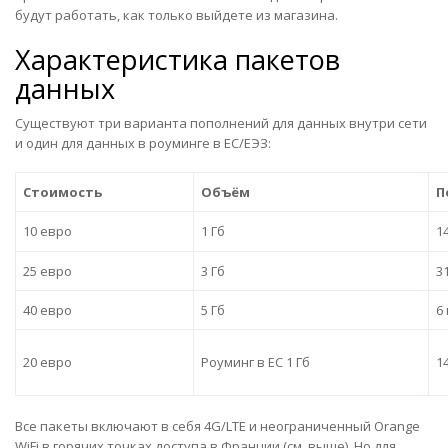
будут работать, как только выйдете из магазина.
Характеристика пакетов
данных
Существуют три варианта пополнений для данных внутри сети
и один для данных в роуминге в ЕС/ЕЭЗ:
Стоимость
Объём
П
10 евро
1 Гб
1
25 евро
3 Гб
3
40 евро
5 Гб
6
20 евро
Роуминг в ЕС 1 Гб
1
Все пакеты включают в себя 4G/LTE и неограниченный Orange
WiFi в горячих точках доступа в Франции (см. выше). Но для