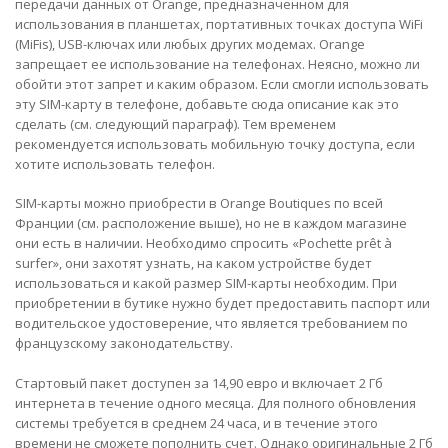
передачи данных от Orange, предназначенном для
использования в планшетах, портативных точках доступа WiFi
(MiFis), USB-ключах или любых других модемах. Orange
запрещает ее использование на телефонах. Неясно, можно ли
обойти этот запрет и каким образом. Если смогли использовать
эту SIM-карту в телефоне, добавьте сюда описание как это
сделать (см. следующий параграф). Тем временем
рекомендуется использовать мобильную точку доступа, если
хотите использовать телефон.
SIM-карты можно приобрести в Orange Boutiques по всей
Франции (см. расположение выше), но не в каждом магазине
они есть в наличии. Необходимо спросить «Pochette prêt à
surfer», они захотят узнать, на каком устройстве будет
использоваться и какой размер SIM-карты необходим. При
приобретении в бутике нужно будет предоставить паспорт или
водительское удостоверение, что является требованием по
французскому законодательству.
Стартовый пакет доступен за 14,90 евро и включает 2 Гб
интернета в течение одного месяца. Для полного обновления
системы требуется в среднем 24 часа, и в течение этого
времени не сможете пополнить счет. Однако оригинальные 2 Гб