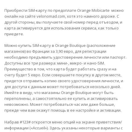
Приобрести SIM-карту по предоплате Orange Mobicarte можно
онлайн на сайте
velonomad.com
, хотя это намного дороже. С
другой стороны, вы получаете свой номер перед отъездом, и
карта активируется для использования сервиса, как только
приедете.
Можно купить SIM-карту в Orange Boutique
(расположение
магазинов)
во Франции за 3,90 евро, для регистрации
необходимо предъявить удостоверение личности или паспорт.
Доступны все три размера: мини-, микро- и нано-SIM.
Преимущество в том, что карта будет работать сразу и на
счету будет 5 евро. Если совершаете покупку в другом месте,
придется отправить копию своего удостоверения личности, и
для доступа к данным может потребоваться несколько дней.
Имейте в виду, что магазины Orange Boutique могут быть
переполнены, а самостоятельно ее купить и активировать
невозможно. Может потребоваться час или даже больше,
прежде чем вам окажут помощь в ее настройке и активации.
Набрав #123# откроется меню опций на экране приветствия/
информации («Accueil»). Здесь указаны некоторые варианты с