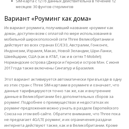
SIM-карта с 12 Гб данных действительна в течение 12
месяцев: 30 фунтов стерлингов
Вариант «Роуминг как дома»
Их вариант роуминга, получивший название «роуминг как
дома», доступен всем с оплатой по мере использования в
мобильной широкополосной сети Three Великобритании и
действует во всех странах ЕС/ЕЭЗ, Австралии, Гонконге,
Индонезии, Израиля, Макао, Новой Зеландии, Шри-Ланки,
Швейцарии, США (как в AT&T, так и в сетях T-Mobile!);
Нормандские острова (Джерси и Гернси) и остров Мэн. С июня
2017 года также включены Сингапур и Бразилия.
Этот вариант активируется автоматически при въезде в одну
из этих стран с Three SIM-картами в роуминге и означает, что
данные тарифицируются точно так же, как и внутренние
данные в Великобритании без дополнительных сборов за
роуминг. Подробнее о преимуществах и недостатках их
роуминг-предложения можно узнать в разделе Европейского
Союза на этом веб-сайте. Обратите внимание, что Three пока
не предлагает 4G/LTE роуминг, и их ограничения раздачи
интернета действуют также, как и в Великобритании. Кроме