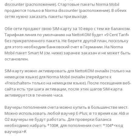
discounter
(расположение)
. Стартовые пакеты Norma Mobil
продаются только в Norma discounter (
расположение
). В обеих
сетях нужно заказать пакеты при выходе.
Обе сети продают свою SIM-карту за 10 евро с тем же балансом.
Тарифная линия по умолчанию на NettoKOM будет «9 Cent Tarif»
без прикрепленного пакета. Не берите другой план, поскольку
для этого необходим банковский счет в Германии. На Norma
Mobil пакет Smart M (см. ниже) заранее заказан и не может быть
остановлен.
SIM-карту можно активировать для NettoKOM
онлайн
(только на
немецком языке) для Norma Mobil
онлайн
(перейдите к
«Freischalten» только на немецком языке). После посещения веб-
сайта есть три шага активации, после этих шагов SIM-карта
активируется в течение часа.
Ваучеры пополнения счета можно купить в большинстве мест.
Можно использовать любой ваучер E-Plus; в то время как Aldi и
О2 ваучеры не будут работать. Для проверки баланса
необходимо набрать *100#, для пополнения счет: *104*<код
ваучера>#.