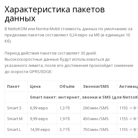
Характеристика пакетов
данных
В NettoKOM или Norma Mobil стоимость данных по умолчанию за
пределами пакетов составляют 0,24 евро за Мб (в единицах 10
Кб).
Период действия пакетов составляет 30 дней.
Высокоскоростные данные будут использоваться до
указанного лимита, после его достижения произойдет снижение
до скорости GPRS/EDGE:
Пакет
Цена
Объём
Звонки/SMS
Активац
Smart пакет: интернет, звонки и SMS (для Netto
Smart S
6,99 евро
1,3 Гб
260 мин./SMS
1155 -> 8-
Smart M
9,99 евро
1,9 Гб
450 мин./SMS
1155 -> 8-
Smart L
14,99 евро
3,7 Гб
750 мин./SMS
1155 -> 8-