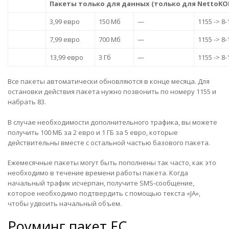
Пакеты только для данных (только для NettoKOM
3,99 евро
150 Мб
—
1155 -> 8-
7,99 евро
700 Мб
—
1155 -> 8-
13,99 евро
3 Гб
—
1155 -> 8-
Все пакеты автоматически обновляются в конце месяца. Для
остановки действия пакета нужно позвонить по номеру 1155 и
набрать 83.
В случае необходимости дополнительного трафика, вы можете
получить 100 МБ за 2 евро и 1 ГБ за 5 евро, которые
действительны вместе с остальной частью базового пакета.
Ежемесячные пакеты могут быть пополнены так часто, как это
необходимо в течение времени работы пакета. Когда
начальный трафик исчерпан, получите SMS-сообщение,
которое необходимо подтвердить с помощью текста «JA»,
чтобы удвоить начальный объем.
Роуминг пакет ЕС