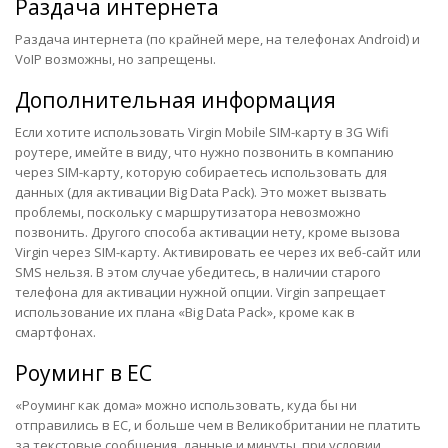
Раздача интернета
Раздача интернета (по крайней мере, на телефонах Android) и
VoIP возможны, но запрещены.
Дополнительная информация
Если хотите использовать Virgin Mobile SIM-карту в 3G Wifi
роутере, имейте в виду, что нужно позвонить в компанию
через SIM-карту, которую собираетесь использовать для
данных (для активации Big Data Pack). Это может вызвать
проблемы, поскольку с маршрутизатора невозможно
позвонить. Другого способа активации нету, кроме вызова
Virgin через SIM-карту. Активировать ее через их веб-сайт или
SMS нельзя. В этом случае убедитесь, в наличии старого
телефона для активации нужной опции. Virgin запрещает
использование их плана «Big Data Pack», кроме как в
смартфонах.
Роуминг в ЕС
«Роуминг как дома» можно использовать, куда бы ни
отправились в ЕС, и больше чем в Великобритании не платить
за текстовые сообщения, данные и минуты, при условии